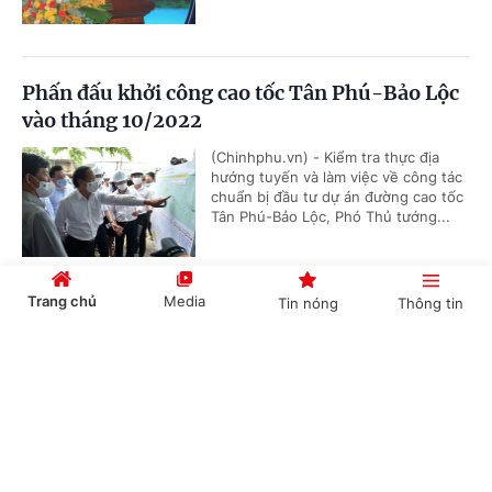
Phấn đấu khởi công cao tốc Tân Phú-Bảo Lộc
vào tháng 10/2022
(Chinhphu.vn) - Kiểm tra thực địa
hướng tuyến và làm việc về công tác
chuẩn bị đầu tư dự án đường cao tốc
Tân Phú-Bảo Lộc, Phó Thủ tướng...
Trang chủ
Media
Tin nóng
Thông tin
Phó Thủ tướng: Không cho phép chậm tiến độ
sân bay Long Thành
Cổng TTĐT Chính phủ
English
中文
(Chinhphu.vn) – Phó Thủ tướng Lê
Văn Thành nhấn mạnh, phải cố gắng
đẩy nhanh tiến độ thi công dự án sân
bay Long Thành, “công trình này...