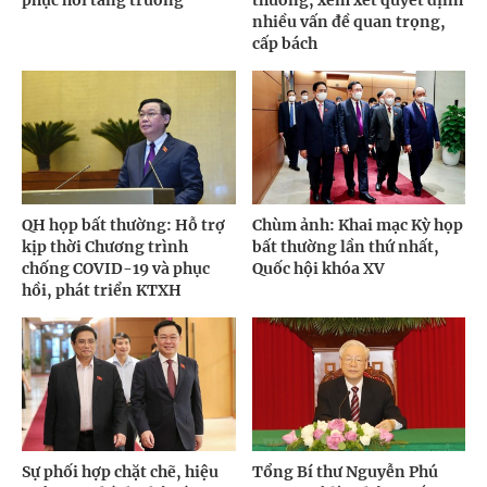
phục hồi tăng trưởng
thường, xem xét quyết định
nhiều vấn đề quan trọng,
cấp bách
QH họp bất thường: Hỗ trợ
Chùm ảnh: Khai mạc Kỳ họp
kịp thời Chương trình
bất thường lần thứ nhất,
chống COVID-19 và phục
Quốc hội khóa XV
hồi, phát triển KTXH
Sự phối hợp chặt chẽ, hiệu
Tổng Bí thư Nguyễn Phú