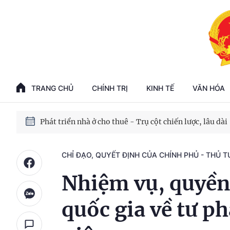
Phát triển kinh tế nhà nước trong kỷ nguyên mới
100 ngày xử lý các điểm nghẽn về chuyển đổi số
TRANG CHỦ
CHÍNH TRỊ
KINH TẾ
VĂN HÓA
Phát triển nhà ở cho thuê - Trụ cột chiến lược, lâu dài
Phát triển kinh tế nhà nước trong kỷ nguyên mới
CHỈ ĐẠO, QUYẾT ĐỊNH CỦA CHÍNH PHỦ - THỦ 
Nhiệm vụ, quyền
quốc gia về tư p