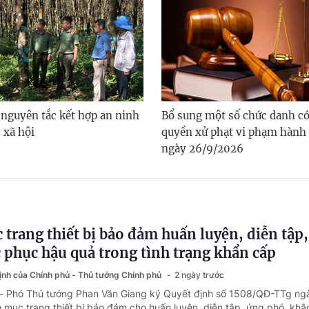
 nguyên tắc kết hợp an ninh
Bổ sung một số chức danh c
- xã hội
quyền xử phạt vi phạm hành 
ngày 26/9/2026
trang thiết bị bảo đảm huấn luyện, diễn tập
 phục hậu quả trong tình trạng khẩn cấp
định của Chính phủ - Thủ tướng Chính phủ
2 ngày trước
 - Phó Thủ tướng Phan Văn Giang ký Quyết định số 1508/QĐ-TTg ng
mục trang thiết bị bảo đảm cho huấn luyện, diễn tập, ứng phó, kh