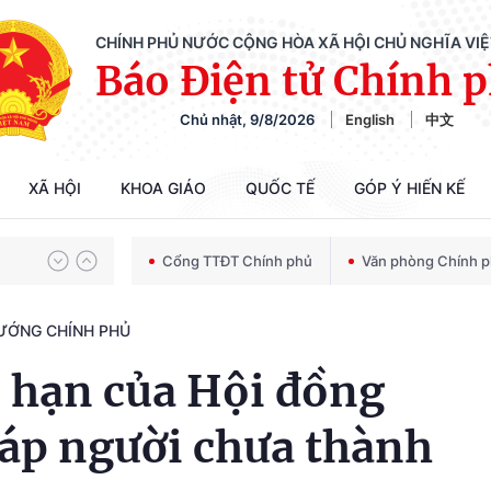
CHÍNH PHỦ NƯỚC CỘNG HÒA XÃ HỘI CHỦ NGHĨA VI
Báo Điện tử Chính 
Chiến dịch 500 ngày đêm tìm kiếm, quy tập và xác định danh tính hài cốt liệt sĩ
Chủ nhật, 9/8/2026
English
中文
Bảo vệ nền tảng tư tưởng của Đảng trong kỷ nguyên phát triển mới
XÃ HỘI
KHOA GIÁO
QUỐC TẾ
GÓP Ý HIẾN KẾ
Cổng TTĐT Chính phủ
Văn phòng Chính 
Chiến dịch 500 ngày đêm tìm kiếm, quy tập và xác định danh tính hài cốt liệt sĩ
TƯỚNG CHÍNH PHỦ
 hạn của Hội đồng
háp người chưa thành