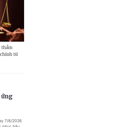
ó thẩm
chính từ
, ứng
ày 7/8/2026
ắc phục hậu