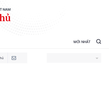
ỆT NAM
phủ
MỚI NHẤT
phủ
An Giang
Bắc Ninh
Cao Bằng