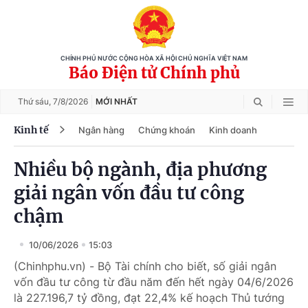
CHÍNH PHỦ NƯỚC CỘNG HÒA XÃ HỘI CHỦ NGHĨA VIỆT NAM
Báo Điện tử Chính phủ
Thứ sáu,
7/8/2026
MỚI NHẤT
Kinh tế
Ngân hàng
Chứng khoán
Kinh doanh
Nhiều bộ ngành, địa phương
giải ngân vốn đầu tư công
chậm
10/06/2026
15:03
(Chinhphu.vn) - Bộ Tài chính cho biết, số giải ngân
vốn đầu tư công từ đầu năm đến hết ngày 04/6/2026
là 227.196,7 tỷ đồng, đạt 22,4% kế hoạch Thủ tướng