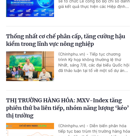
sẽ tổ chức Lễ công bố Bộ chỉ số đánh
giá kết quả thực hiện các Hiệp định...
Thống nhất cơ chế phân cấp, tăng cường hậu
kiểm trong lĩnh vực nông nghiệp
(Chinhphu.vn) - Tiếp tục chương
trình Kỳ họp không thường lệ thứ
Nhất, sáng 7/8, các đại biểu Quốc hội
đã thảo luận tại tổ về một số dự án...
THỊ TRƯỜNG HÀNG HÓA: MXV-Index tăng
phiên thứ ba liên tiếp, nhóm năng lượng ‘kéo’
thị trường
(Chinhphu.vn) - Diễn biến phân hóa
tiếp tục bao trùm thị trường hàng hóa