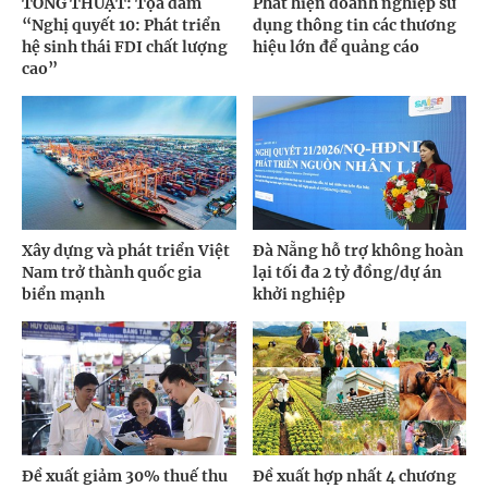
TỔNG THUẬT: Tọa đàm
Phát hiện doanh nghiệp sử
“Nghị quyết 10: Phát triển
dụng thông tin các thương
hệ sinh thái FDI chất lượng
hiệu lớn để quảng cáo
cao”
Xây dựng và phát triển Việt
Đà Nẵng hỗ trợ không hoàn
Nam trở thành quốc gia
lại tối đa 2 tỷ đồng/dự án
biển mạnh
khởi nghiệp
Đề xuất giảm 30% thuế thu
Đề xuất hợp nhất 4 chương