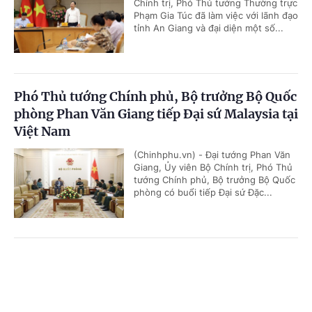
Chính trị, Phó Thủ tướng Thường trực
Phạm Gia Túc đã làm việc với lãnh đạo
tỉnh An Giang và đại diện một số...
Phó Thủ tướng Chính phủ, Bộ trưởng Bộ Quốc
phòng Phan Văn Giang tiếp Đại sứ Malaysia tại
Việt Nam
(Chinhphu.vn) - Đại tướng Phan Văn
Giang, Ủy viên Bộ Chính trị, Phó Thủ
tướng Chính phủ, Bộ trưởng Bộ Quốc
phòng có buổi tiếp Đại sứ Đặc...
Thúc đẩy hợp tác quốc phòng Việt Nam - UAE
Cổng TTĐT Chính phủ
English
中文
theo hướng thực chất, hiệu quả
Trang chủ
Media
Tin nóng
Thông tin
(Chinhphu.vn) - Chiều 29/6, tại Hà