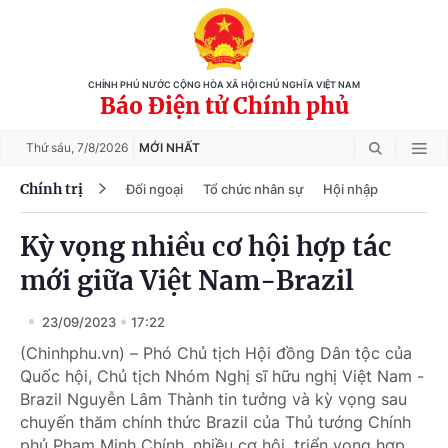
CHÍNH PHỦ NƯỚC CỘNG HÒA XÃ HỘI CHỦ NGHĨA VIỆT NAM
Báo Điện tử Chính phủ
Thứ sáu,
7/8/2026
MỚI NHẤT
Chính trị
Đối ngoại
Tổ chức nhân sự
Hội nhập
Kỳ vọng nhiều cơ hội hợp tác
mới giữa Việt Nam-Brazil
23/09/2023
17:22
(Chinhphu.vn) – Phó Chủ tịch Hội đồng Dân tộc của
Quốc hội, Chủ tịch Nhóm Nghị sĩ hữu nghị Việt Nam -
Brazil Nguyễn Lâm Thành tin tưởng và kỳ vọng sau
chuyến thăm chính thức Brazil của Thủ tướng Chính
phủ Phạm Minh Chính, nhiều cơ hội, triển vọng hợp