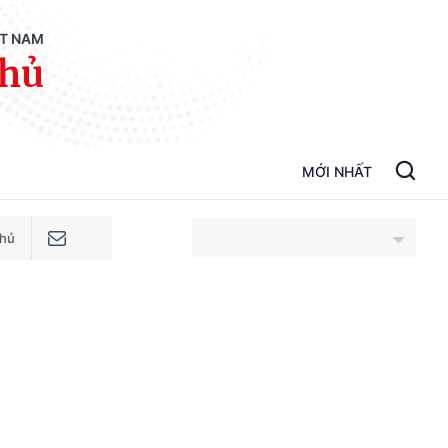
ỆT NAM
phủ
MỚI NHẤT
phủ
An Giang
Bắc Ninh
Cao Bằng