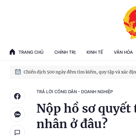
100 ngày xử lý các điểm nghẽn về chuyển đổi số
Phát triển nhà ở cho thuê - Trụ cột chiến lược, lâu dài
TRANG CHỦ
CHÍNH TRỊ
KINH TẾ
VĂN HÓA
Phát triển kinh tế nhà nước trong kỷ nguyên mới
TRẢ LỜI CÔNG DÂN - DOANH NGHIỆP
Nộp hồ sơ quyết 
nhân ở đâu?