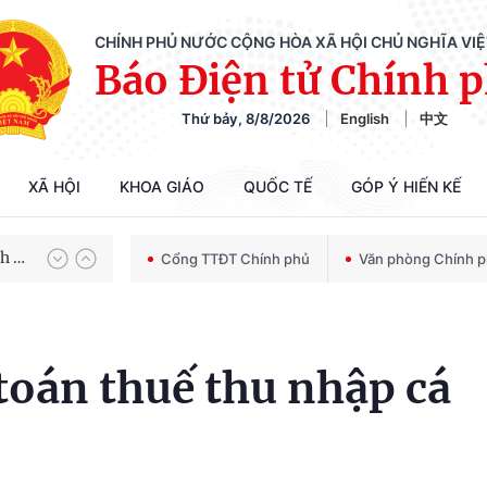
Chiến dịch 500 ngày đêm tìm kiếm, quy tập và xác định danh tính hài cốt liệt sĩ
CHÍNH PHỦ NƯỚC CỘNG HÒA XÃ HỘI CHỦ NGHĨA VI
Báo Điện tử Chính 
Thứ bảy, 8/8/2026
English
中文
Bảo vệ nền tảng tư tưởng của Đảng trong kỷ nguyên phát triển mới
XÃ HỘI
KHOA GIÁO
QUỐC TẾ
GÓP Ý HIẾN KẾ
Chiến dịch 500 ngày đêm tìm kiếm, quy tập và xác định danh tính hài cốt liệt sĩ
Cổng TTĐT Chính phủ
Văn phòng Chính 
toán thuế thu nhập cá