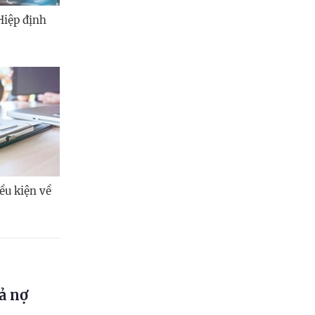
Hiệp định
ều kiện về
ả nợ