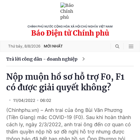
CHÍNH PHỦ NƯỚC CỘNG HÒA XÃ HỘI CHỦ NGHĨA VIỆT NAM
Báo Điện tử Chính phủ
Thứ bảy,
8/8/2026
MỚI NHẤT
Trả lời công dân - doanh nghiệp
Nộp muộn hồ sơ hỗ trợ F0, F1
có được giải quyết không?
11/04/2022
06:02
(Chinhphu.vn) – Anh trai của ông Bùi Văn Phương
(Tiền Giang) mắc COVID-19 (F0). Sau khi hoàn thành
cách ly, ngày 2/3/2022, anh trai ông đến cơ quan có
thẩm quyền nộp hồ sơ đề nghị hỗ trợ nhưng được
thông báo đã hết hạn nhận hồ sơ. Ông Phương hỏi,