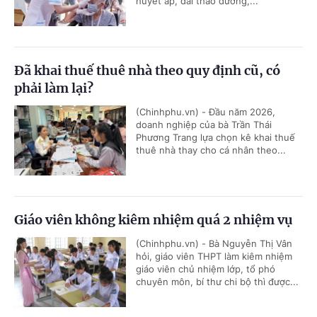
huyết áp, đái tháo đường,...
Đã khai thuế thuê nhà theo quy định cũ, có
phải làm lại?
(Chinhphu.vn) - Đầu năm 2026,
doanh nghiệp của bà Trần Thái
Phương Trang lựa chọn kê khai thuế
thuê nhà thay cho cá nhân theo...
Giáo viên không kiêm nhiệm quá 2 nhiệm vụ
(Chinhphu.vn) - Bà Nguyễn Thị Vân
hỏi, giáo viên THPT làm kiêm nhiệm
giáo viên chủ nhiệm lớp, tổ phó
chuyên môn, bí thư chi bộ thì được...