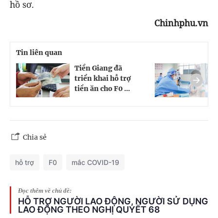
hồ sơ.
Chinhphu.vn
Tin liên quan
Tiền Giang đã
T
triển khai hỗ trợ
h
tiền ăn cho F0 ...
v
Chia sẻ
hỗ trợ
F0
mắc COVID-19
Đọc thêm về chủ đề:
HỖ TRỢ NGƯỜI LAO ĐỘNG, NGƯỜI SỬ DỤNG
LAO ĐỘNG THEO NGHỊ QUYẾT 68