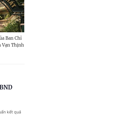
ủa Ban Chỉ
n Vạn Thịnh
 UBND
uẩn kết quả