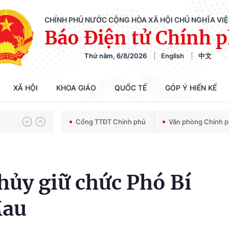
CHÍNH PHỦ NƯỚC CỘNG HÒA XÃ HỘI CHỦ NGHĨA VI
Báo Điện tử Chính 
Thứ năm, 6/8/2026
English
中文
Chiến dịch 500 ngày đêm tìm kiếm, quy tập và xác định danh tính hài cốt liệt sĩ
XÃ HỘI
KHOA GIÁO
QUỐC TẾ
GÓP Ý HIẾN KẾ
Bảo vệ nền tảng tư tưởng của Đảng trong kỷ nguyên phát triển mới
Cổng TTĐT Chính phủ
Văn phòng Chính 
Chiến dịch 500 ngày đêm tìm kiếm, quy tập và xác định danh tính hài cốt liệt sĩ
ủy giữ chức Phó Bí
Mau