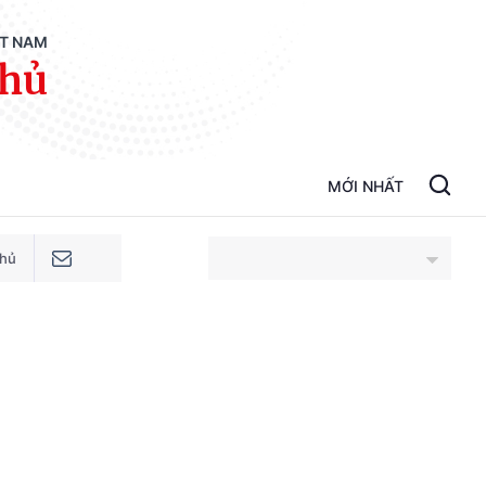
ỆT NAM
phủ
MỚI NHẤT
phủ
An Giang
Bắc Ninh
Cao Bằng