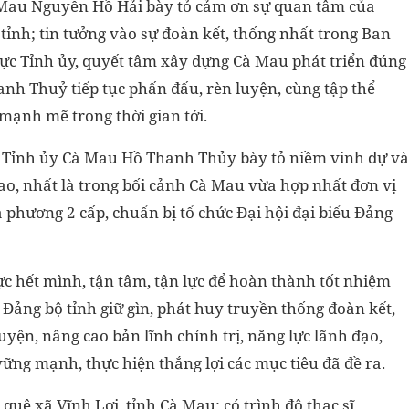
Cà Mau Nguyễn Hồ Hải bày tỏ cảm ơn sự quan tâm của
tỉnh; tin tưởng vào sự đoàn kết, thống nhất trong Ban
c Tỉnh ủy, quyết tâm xây dựng Cà Mau phát triển đúng
h Thuỷ tiếp tục phấn đấu, rèn luyện, cùng tập thể
mạnh mẽ trong thời gian tới.
ư Tỉnh ủy Cà Mau Hồ Thanh Thủy bày tỏ niềm vinh dự và
ao, nhất là trong bối cảnh Cà Mau vừa hợp nhất đơn vị
 phương 2 cấp, chuẩn bị tổ chức Đại hội đại biểu Đảng
c hết mình, tận tâm, tận lực để hoàn thành tốt nhiệm
ảng bộ tỉnh giữ gìn, phát huy truyền thống đoàn kết,
yện, nâng cao bản lĩnh chính trị, năng lực lãnh đạo,
ững mạnh, thực hiện thắng lợi các mục tiêu đã đề ra.
uê xã Vĩnh Lợi, tỉnh Cà Mau; có trình độ thạc sĩ