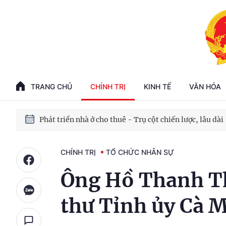
Phát triển kinh tế nhà nước trong kỷ nguyên mới
100 ngày xử lý các điểm nghẽn về chuyển đổi số
TRANG CHỦ
CHÍNH TRỊ
KINH TẾ
VĂN HÓA
Phát triển nhà ở cho thuê - Trụ cột chiến lược, lâu dài
Phát triển kinh tế nhà nước trong kỷ nguyên mới
CHÍNH TRỊ
TỔ CHỨC NHÂN SỰ
Ông Hồ Thanh Th
thư Tỉnh ủy Cà 