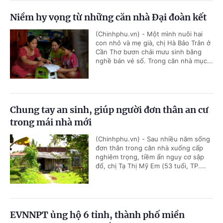
Niềm hy vọng từ những căn nhà Đại đoàn kết
(Chinhphu.vn) - Một mình nuôi hai
con nhỏ và mẹ già, chị Hà Bảo Trân ở
Cần Thơ bươn chải mưu sinh bằng
nghề bán vé số. Trong căn nhà mục...
Chung tay an sinh, giúp người đơn thân an cư
trong mái nhà mới
(Chinhphu.vn) - Sau nhiều năm sống
đơn thân trong căn nhà xuống cấp
nghiêm trọng, tiềm ẩn nguy cơ sập
đổ, chị Tạ Thị Mỹ Em (53 tuổi, TP....
EVNNPT ủng hộ 6 tỉnh, thành phố miền