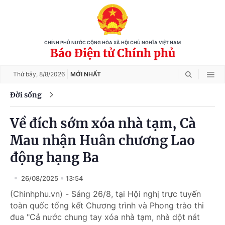
CHÍNH PHỦ NƯỚC CỘNG HÒA XÃ HỘI CHỦ NGHĨA VIỆT NAM
Báo Điện tử Chính phủ
Thứ bảy,
8/8/2026
MỚI NHẤT
Đời sống
Về đích sớm xóa nhà tạm, Cà
Mau nhận Huân chương Lao
động hạng Ba
26/08/2025
13:54
(Chinhphu.vn) - Sáng 26/8, tại Hội nghị trực tuyến
toàn quốc tổng kết Chương trình và Phong trào thi
đua "Cả nước chung tay xóa nhà tạm, nhà dột nát