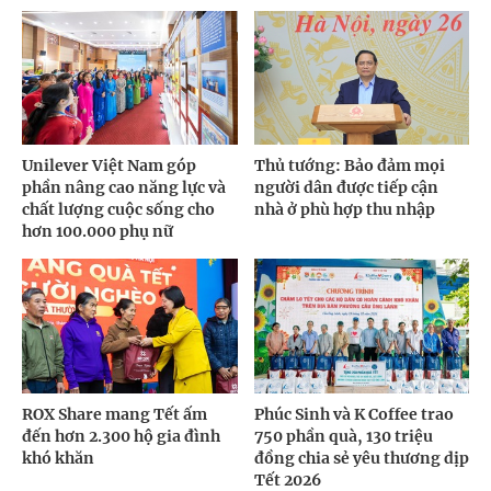
Unilever Việt Nam góp
Thủ tướng: Bảo đảm mọi
phần nâng cao năng lực và
người dân được tiếp cận
chất lượng cuộc sống cho
nhà ở phù hợp thu nhập
hơn 100.000 phụ nữ
ROX Share mang Tết ấm
Phúc Sinh và K Coffee trao
đến hơn 2.300 hộ gia đình
750 phần quà, 130 triệu
khó khăn
đồng chia sẻ yêu thương dịp
Tết 2026