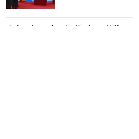
Vietlott và Cục Công sản tiếp sức người dân
Khánh Hòa vượt khó sau bão lũ
Cổng TTĐT Chính phủ
English
中文
(Chinhphu.vn) - Ngày 24/11, Cục
Quản lý Công sản (thuộc Bộ Tài
Trang chủ
Media
Tin nóng
Thông tin
chính) và Công ty Xổ số điện toán
Việt Nam (Vietlott) đã trao 500...
Chuyên mục
Phân bổ 80 tỷ đồng hỗ trợ 4 tỉnh khắc phục
CHÍNH TRỊ
KINH TẾ
hậu quả mưa lũ
VĂN HÓA
XÃ HỘI
(Chinhphu.vn ) - Ngày 22/11, Ban Vận
động Cứu trợ Trung ương-Ủy ban
KHOA GIÁO
QUỐC TẾ
Trung ương Mặt trận Tổ quốc Việt
Nam đã quyết định phân bổ số tiền...
GÓP Ý HIẾN KẾ