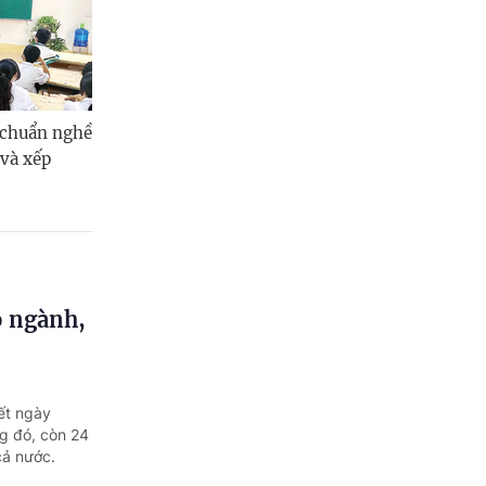
 chuẩn nghề
và xếp
ộ ngành,
ết ngày
g đó, còn 24
cả nước.