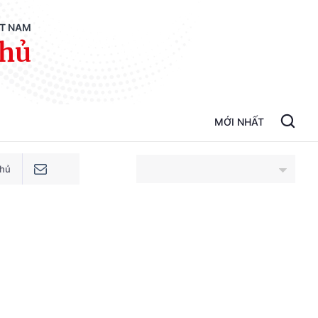
ỆT NAM
phủ
MỚI NHẤT
phủ
An Giang
Bắc Ninh
Cao Bằng