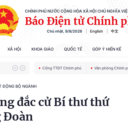
CHÍNH PHỦ NƯỚC CỘNG HÒA XÃ HỘI CHỦ NGHĨA VI
Báo Điện tử Chính 
Chủ nhật, 9/8/2026
English
中文
Chiến dịch 500 ngày đêm tìm kiếm, quy tập và xác định danh tính hài cốt liệt sĩ
XÃ HỘI
KHOA GIÁO
QUỐC TẾ
GÓP Ý HIẾN KẾ
Bảo vệ nền tảng tư tưởng của Đảng trong kỷ nguyên phát triển mới
Cổng TTĐT Chính phủ
Văn phòng Chính 
T ĐỘNG BỘ NGÀNH
Chiến dịch 500 ngày đêm tìm kiếm, quy tập và xác định danh tính hài cốt liệt sĩ
g đắc cử Bí thư thứ
g Đoàn