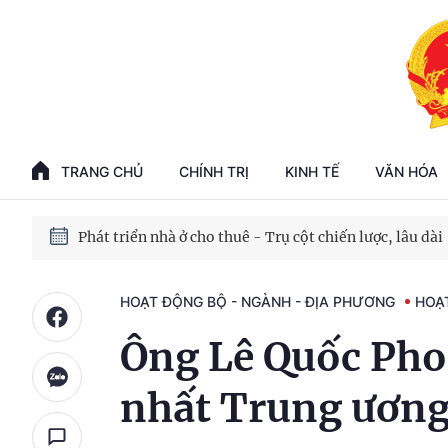
Phát triển kinh tế nhà nước trong kỷ nguyên mới
100 ngày xử lý các điểm nghẽn về chuyển đổi số
TRANG CHỦ
CHÍNH TRỊ
KINH TẾ
VĂN HÓA
Phát triển nhà ở cho thuê - Trụ cột chiến lược, lâu dài
Phát triển kinh tế nhà nước trong kỷ nguyên mới
HOẠT ĐỘNG BỘ - NGÀNH - ĐỊA PHƯƠNG
HOẠ
Ông Lê Quốc Phon
nhất Trung ươn