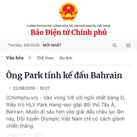
CHÍNH PHỦ NƯỚC CỘNG HÒA XÃ HỘI CHỦ NGHĨA VIỆT NAM
Báo Điện tử Chính phủ
Thứ bảy,
8/8/2026
MỚI NHẤT
Văn hóa
Thể thao
Du lịch
Ông Park tính kế đấu Bahrain
22/08/2018
10:27
(Chinhphu.vn) - Vào vòng 1/8 với ngôi nhất bảng D,
thầy trò HLV Park Hang-seo gặp đối thủ Tây Á,
Bahrain. Muốn đi sâu hơn vào giải đấu châu lục lần
này, Đội tuyển Olympic Việt Nam chỉ có cách giành
chiến thắng.