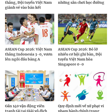
thắng, Đội tuyển Việt Nam
những sân chơi học đường
giành vé vào bán kết
ASEAN Cup 2026: Việt Nam
ASEAN Cup 2026: Bỏ lỡ
thắng Indonesia 3-0, vươn
nhiều cơ hội ghi bàn, Đội
lên ngôi đầu bảng A
tuyển Việt Nam hòa
Singapore 0-0
Gần 140 vận động viên
Quy định mới về xử phạt vi
tranh tài tại Giải vô địch
phạm hành chính trong