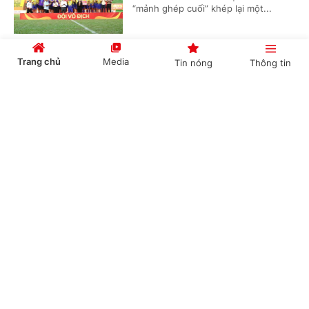
“mảnh ghép cuối” khép lại một...
Trang chủ
Media
Tin nóng
Thông tin
VTV phát sóng toàn bộ 104 trận World Cup
2026
Cổng TTĐT Chính phủ
English
中文
(Chinhphu.vn) - VTV phát sóng toàn
bộ 104 trận World Cup 2026 phát
sóng toàn bộ 104 trận đấu trên nhiều
nền tảng, đồng thời cung cấp dịch...
Chuyên mục
Nestlé MILO tiếp tục đồng hành cùng giải
CHÍNH TRỊ
KINH TẾ
bóng đá nhi đồng toàn quốc 2026
VĂN HÓA
XÃ HỘI
(Chinhphu.vn) - Báo Thiếu niên Tiền
phong và Nhi đồng (TNTP&NĐ), Liên
KHOA GIÁO
QUỐC TẾ
đoàn Bóng đá Việt Nam (VFF) phối
hợp cùng nhãn hàng Nestlé MILO...