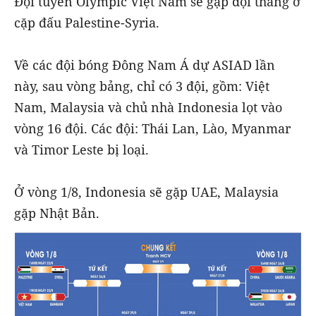
Đội tuyển Olympic Việt Nam sẽ gặp đội thắng ở
cặp đấu Palestine-Syria.
Về các đội bóng Đông Nam Á dự ASIAD lần
này, sau vòng bảng, chỉ có 3 đội, gồm: Việt
Nam, Malaysia và chủ nhà Indonesia lọt vào
vòng 16 đội. Các đội: Thái Lan, Lào, Myanmar
và Timor Leste bị loại.
Ở vòng 1/8, Indonesia sẽ gặp UAE, Malaysia
gặp Nhật Bản.