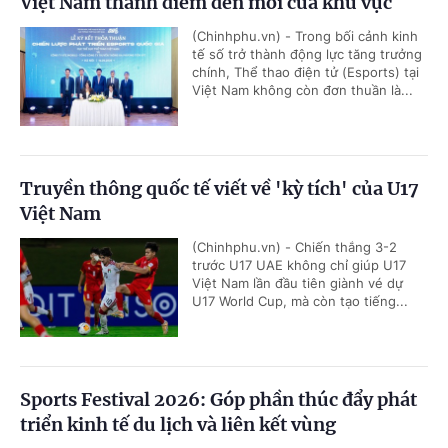
Việt Nam thành điểm đến mới của khu vực
(Chinhphu.vn) - Trong bối cảnh kinh
tế số trở thành động lực tăng trưởng
chính, Thể thao điện tử (Esports) tại
Việt Nam không còn đơn thuần là...
Truyền thông quốc tế viết về 'kỳ tích' của U17
Việt Nam
(Chinhphu.vn) - Chiến thắng 3-2
trước U17 UAE không chỉ giúp U17
Việt Nam lần đầu tiên giành vé dự
U17 World Cup, mà còn tạo tiếng...
Sports Festival 2026: Góp phần thúc đẩy phát
triển kinh tế du lịch và liên kết vùng