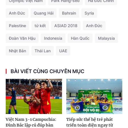
Olympic Việt Nam
Park Hang-seo
Hà Đức Chinh
Anh Đức
Quang Hải
Bahrain
Syria
Palestine
tứ kết
ASIAD 2018
Anh Đức
Đoàn Văn Hậu
Indonesia
Hàn Quốc
Malaysia
Nhật Bản
Thái Lan
UAE
BÀI VIẾT CÙNG CHUYÊN MỤC
Việt Nam 3-1 Campuchia:
Tiếp sức thế hệ trẻ phát
Đình Bắc lập cú đúp bàn
triển toàn diện ngay từ