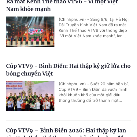
Ra mắt Kênh Thể thao VTV6 - Vì một Việt
Nam khỏe mạnh
(Chinhphu.vn) - Sáng 8/6, tại Hà Nội,
Đài Truyền hình Việt Nam đã ra mắt
Kênh Thể thao VTV6 với thông điệp
"Vì một Việt Nam khỏe mạnh", lan...
Cúp VTV9 - Bình Điền: Hai thập kỷ giữ lửa cho
bóng chuyền Việt
(Chinhphu.vn) - Suốt 20 năm bền bỉ,
Cúp VTV9 – Bình Điền đã vươn mình
khỏi khuôn khổ của một giải đấu
thông thường để trở thành một...
Cúp VTV9 – Bình Điền 2026: Hai thập kỷ lan