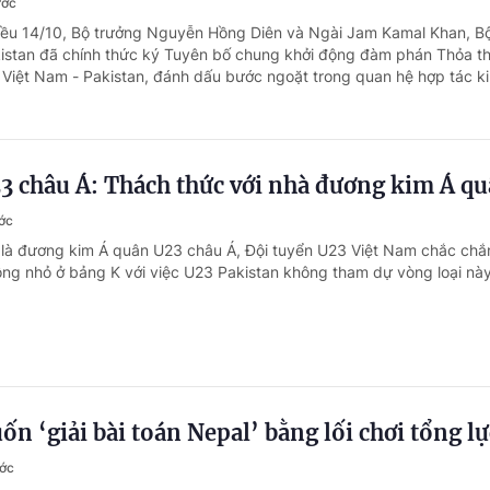
ước
iều 14/10, Bộ trưởng Nguyễn Hồng Diên và Ngài Jam Kamal Khan, B
istan đã chính thức ký Tuyên bố chung khởi động đàm phán Thỏa t
Việt Nam - Pakistan, đánh dấu bước ngoặt trong quan hệ hợp tác kin
3 châu Á: Thách thức với nhà đương kim Á q
ớc
 là đương kim Á quân U23 châu Á, Đội tuyển U23 Việt Nam chắc chắ
ng nhỏ ở bảng K với việc U23 Pakistan không tham dự vòng loại này
n ‘giải bài toán Nepal’ bằng lối chơi tổng lự
ước