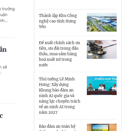
Cà Mau
ộ trưởng
Cần Thơ
huận
Thành lập Khu Công
h...
nghệ cao tỉnh Hưng
Điện Biên
Yên
Đà Nẵng
Đề xuất chính sách ưu
uân
tiên, ưu đãi trong đấu
Đắk Lắk
thầu, mua sắm hàng
hoá xuất xứ trong
Đồng Nai
nước
n sẽ
.
Đồng Tháp
Thủ tướng Lê Minh
Hưng: Xây dựng
Gia Lai
Khung bảo đảm an
ninh AI quốc gia và
Hà Nội
năng lực chuyên trách
về an ninh AI trong
năm 2027
Hồ Chí Minh
c
Hà Tĩnh
Bảo đảm an toàn hệ