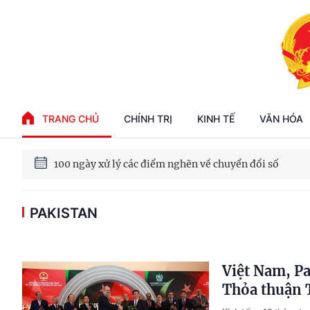
Phát triển kinh tế nhà nước trong kỷ nguyên mới
TRANG CHỦ
CHÍNH TRỊ
KINH TẾ
VĂN HÓA
100 ngày xử lý các điểm nghẽn về chuyển đổi số
Phát triển nhà ở cho thuê - Trụ cột chiến lược, lâu dài
PAKISTAN
Phát triển kinh tế nhà nước trong kỷ nguyên mới
Việt Nam, P
Thỏa thuận 