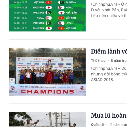
(Chinhphu.vn) - Ở
D với Nhật Bản, Pa
tiếp nên chiếc vé t
Điềm lành vớ
Thể thao
8 năm tr
(Chinhphu.vn) – Dù
nhưng đội bóng củ
ASIAD 2018.
Mưa lũ hoàn
Quốc tế
11 năm trư