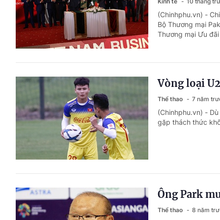
Kinh tế
10 tháng tr
(Chinhphu.vn) - Ch
Bộ Thương mại Pak
Thương mại Ưu đãi 
Vòng loại U2
Thể thao
7 năm trư
(Chinhphu.vn) - Dù
gặp thách thức khô
Ông Park muố
Thể thao
8 năm tr