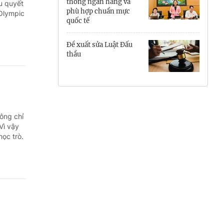
thống ngân hàng và
u quyết
phù hợp chuẩn mực
Hưng Yên
 Olympic
quốc tế
Hải Phòng
Đề xuất sửa Luật Đấu
thầu
Khánh Hòa
Lai Châu
Lào Cai
hông chỉ
Lâm Đồng
Vì vậy
ọc trò.
Lạng Sơn
Nghệ An
Ninh Bình
Phú Thọ