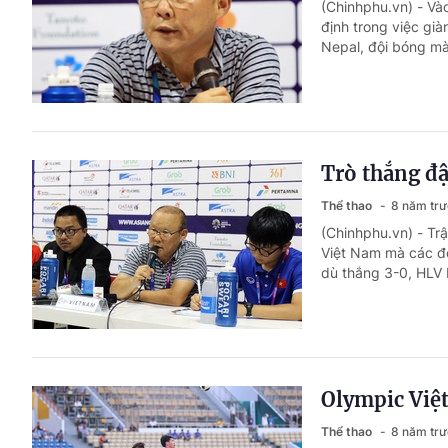
(Chinhphu.vn) - Và
định trong việc gi
Nepal, đội bóng mà
Trò thắng đ
Thể thao
8 năm tr
(Chinhphu.vn) - Trậ
Việt Nam mà các độ
dù thắng 3-0, HLV 
Olympic Việt
Thể thao
8 năm tr