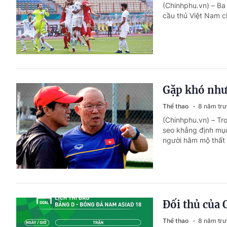
(Chinhphu.vn) – Ba
cầu thủ Việt Nam ch
Gặp khó như
Thể thao
8 năm tr
(Chinhphu.vn) – Tr
seo khẳng định mục
người hâm mộ thất
Đối thủ của
Thể thao
8 năm tr