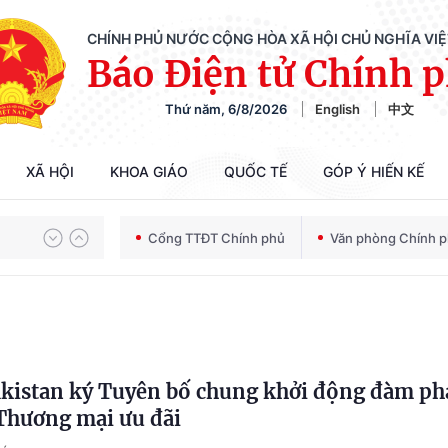
CHÍNH PHỦ NƯỚC CỘNG HÒA XÃ HỘI CHỦ NGHĨA VI
Báo Điện tử Chính 
Thứ năm, 6/8/2026
English
中文
Chiến dịch 500 ngày đêm tìm kiếm, quy tập và xác định danh tính hài cốt liệt sĩ
XÃ HỘI
KHOA GIÁO
QUỐC TẾ
GÓP Ý HIẾN KẾ
Bảo vệ nền tảng tư tưởng của Đảng trong kỷ nguyên phát triển mới
Cổng TTĐT Chính phủ
Văn phòng Chính 
Chiến dịch 500 ngày đêm tìm kiếm, quy tập và xác định danh tính hài cốt liệt sĩ
akistan ký Tuyên bố chung khởi động đàm p
Thương mại ưu đãi