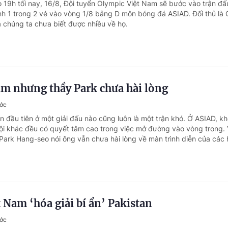
o 19h tối nay, 16/8, Đội tuyển Olympic Việt Nam sẽ bước vào trận đấ
ành 1 trong 2 vé vào vòng 1/8 bảng D môn bóng đá ASIAD. Đối thủ là
 chúng ta chưa biết được nhiều về họ.
ậm nhưng thầy Park chưa hài lòng
ước
n đầu tiên ở một giải đấu nào cũng luôn là một trận khó. Ở ASIAD, k
i khác đều có quyết tâm cao trong việc mở đường vào vòng trong. 
Park Hang-seo nói ông vẫn chưa hài lòng về màn trình diễn của các h
 Nam ‘hóa giải bí ẩn’ Pakistan
ước