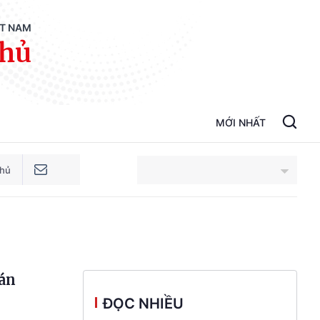
ỆT NAM
phủ
MỚI NHẤT
phủ
An Giang
Bắc Ninh
hán
Cao Bằng
ĐỌC NHIỀU