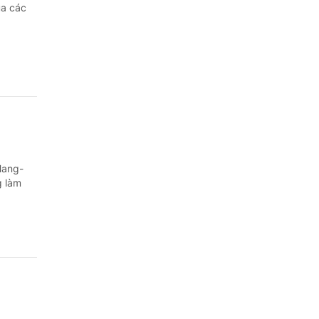
Quảng Ngãi
ủa các
Quảng Ninh
Quảng Trị
Sơn La
Thanh Hóa
Thái Nguyên
Hang-
g làm
Thừa Thiên Huế
Tuyên Quang
Tây Ninh
Vĩnh Long