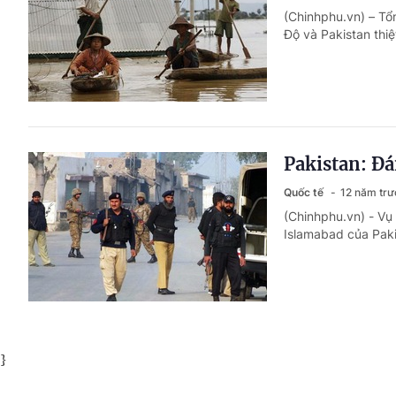
(Chinhphu.vn) – Tổ
Độ và Pakistan thi
Pakistan: Đ
Quốc tế
12 năm trư
(Chinhphu.vn) - Vụ
Islamabad của Paki
}