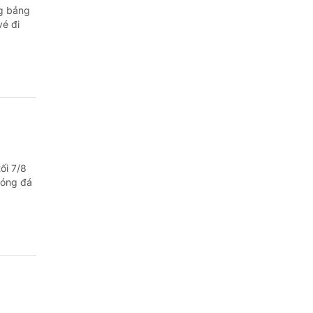
ng bảng
vé đi
ối 7/8
bóng đá