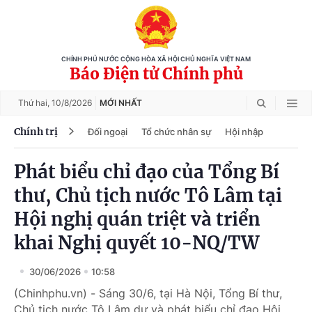
CHÍNH PHỦ NƯỚC CỘNG HÒA XÃ HỘI CHỦ NGHĨA VIỆT NAM
Báo Điện tử Chính phủ
Thứ hai,
10/8/2026
MỚI NHẤT
Chính trị
Đối ngoại
Tổ chức nhân sự
Hội nhập
Phát biểu chỉ đạo của Tổng Bí
thư, Chủ tịch nước Tô Lâm tại
Hội nghị quán triệt và triển
khai Nghị quyết 10-NQ/TW
30/06/2026
10:58
(Chinhphu.vn) - Sáng 30/6, tại Hà Nội, Tổng Bí thư,
Chủ tịch nước Tô Lâm dự và phát biểu chỉ đạo Hội