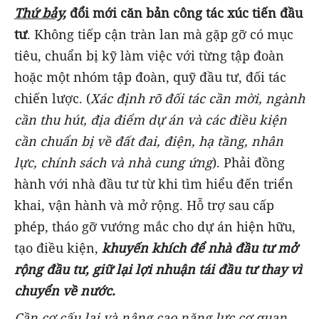
Thứ bảy,
đổi mới căn bản công tác xúc tiến đầu
tư
. Không tiếp cận tràn lan mà gặp gỡ có mục
tiêu, chuẩn bị kỹ làm việc với từng tập đoàn
hoặc một nhóm tập đoàn, quỹ đầu tư, đối tác
chiến lược. (
Xác định rõ đối tác cần mời, ngành
cần thu hút, địa điểm dự án và các điều kiện
cần chuẩn bị về đất đai, điện, hạ tầng, nhân
lực, chính sách và nhà cung ứng
). Phải đồng
hành với nhà đầu tư từ khi tìm hiểu đến triển
khai, vận hành và mở rộng. Hỗ trợ sau cấp
phép, tháo gỡ vướng mắc cho dự án hiện hữu,
tạo điều kiện,
khuyến khích để nhà đầu tư mở
rộng đầu tư, giữ lại lợi nhuận tái đầu tư thay vì
chuyển về nước.
Cần c
ơ cấu lại và nâng cao năng lực cơ quan