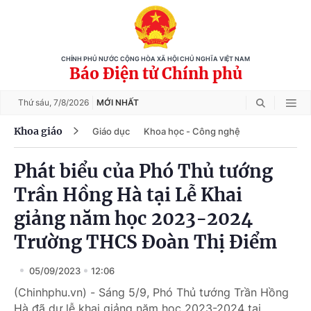
CHÍNH PHỦ NƯỚC CỘNG HÒA XÃ HỘI CHỦ NGHĨA VIỆT NAM
Báo Điện tử Chính phủ
Thứ sáu,
7/8/2026
MỚI NHẤT
Khoa giáo
Giáo dục
Khoa học - Công nghệ
Phát biểu của Phó Thủ tướng
Trần Hồng Hà tại Lễ Khai
giảng năm học 2023-2024
Trường THCS Đoàn Thị Điểm
05/09/2023
12:06
(Chinhphu.vn) - Sáng 5/9, Phó Thủ tướng Trần Hồng
Hà đã dự lễ khai giảng năm học 2023-2024 tại