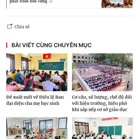
phát triển bền vững
Chia sẻ
BÀI VIẾT CÙNG CHUYÊN MỤC
Đề xuất mới về Điều lệ Ban
Cơ cấu, số lượng, chế độ đối
đại diện cha mẹ học sinh
với hiệu trưởng, hiệu phó
khi sắp xếp cơ sở giáo dục