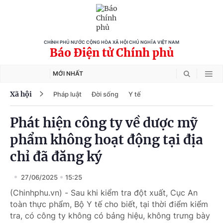
CHÍNH PHỦ NƯỚC CỘNG HÒA XÃ HỘI CHỦ NGHĨA VIỆT NAM
Báo Điện tử Chính phủ
MỚI NHẤT
Xã hội
Pháp luật
Đời sống
Y tế
Phát hiện công ty về dược mỹ
phẩm không hoạt động tại địa
chỉ đã đăng ký
27/06/2025
15:25
(Chinhphu.vn) - Sau khi kiểm tra đột xuất, Cục An
toàn thực phẩm, Bộ Y tế cho biết, tại thời điểm kiểm
tra, có công ty không có bảng hiệu, không trưng bày