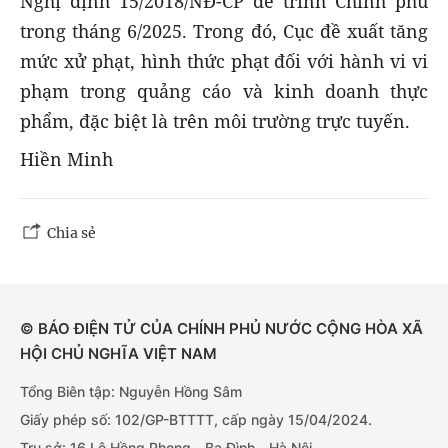
Nghị định 15/2018/NĐ-CP để trình Chính phủ
trong tháng 6/2025. Trong đó, Cục đề xuất tăng
mức xử phạt, hình thức phạt đối với hành vi vi
phạm trong quảng cáo và kinh doanh thực
phẩm, đặc biệt là trên môi trường trực tuyến.
Hiền Minh
Chia sẻ
© BÁO ĐIỆN TỬ CỦA CHÍNH PHỦ NƯỚC CỘNG HÒA XÃ
HỘI CHỦ NGHĨA VIỆT NAM
Tổng Biên tập: Nguyễn Hồng Sâm
Giấy phép số: 102/GP-BTTTT, cấp ngày 15/04/2024.
Trụ sở: 16 Lê Hồng Phong - Ba Đình - Hà Nội.