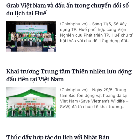
Grab Việt Nam và dấu ấn trong chuyển đổi số
du lịch tại Huế
(Chinhphu.vn) - Sáng 11/6, Sở Xây
dựng TP. Huế phối hợp cùng Viện
Nghiên cứu Phát triển TP. Huế chủ trì
hội thảo với chủ đề "Ứng dụng đổi...
Khai trương Trung tâm Thiên nhiên lưu động
đầu tiên tại Việt Nam
(Chinhphu.vn) - Ngày 29/5, Trung
tâm Bảo tồn động vật hoang dã tại
Việt Nam (Save Vietnam’s Wildlife –
SVW) đã tổ chức Lễ khai trương...
Thúc đẩy hợp tác du lịch với Nhật Bản