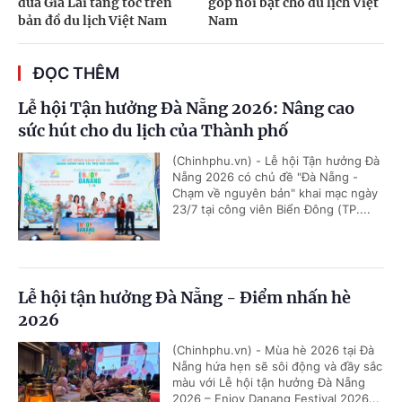
đưa Gia Lai tăng tốc trên
góp nổi bật cho du lịch Việt
bản đồ du lịch Việt Nam
Nam
ĐỌC THÊM
Lễ hội Tận hưởng Đà Nẵng 2026: Nâng cao
sức hút cho du lịch của Thành phố
(Chinhphu.vn) - Lễ hội Tận hưởng Đà
Nẵng 2026 có chủ đề "Đà Nẵng -
Chạm về nguyên bản" khai mạc ngày
23/7 tại công viên Biển Đông (TP....
Lễ hội tận hưởng Đà Nẵng - Điểm nhấn hè
2026
(Chinhphu.vn) - Mùa hè 2026 tại Đà
Nẵng hứa hẹn sẽ sôi động và đầy sắc
màu với Lễ hội tận hưởng Đà Nẵng
2026 – Enjoy Danang Festival 2026...