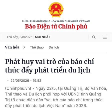
CHÍNH PHỦ NƯỚC CỘNG HÒA XÃ HỘI CHỦ NGHĨA VIỆT NAM
Báo Điện tử Chính phủ
Thứ bảy,
8/8/2026
MỚI NHẤT
Văn hóa
Thể thao
Du lịch
Phát huy vai trò của báo chí
thúc đẩy phát triển du lịch
22/05/2026
19:52
(Chinhphu.vn) - Ngày 22/5, tại Quảng Trị, Bộ Văn hóa,
Thể thao và Du lịch phối hợp với UBND tỉnh Quảng
Trị tổ chức diễn đàn "Vai trò của báo chí trong thúc
đẩy phát triển du lịch Việt Nam" năm 2026.