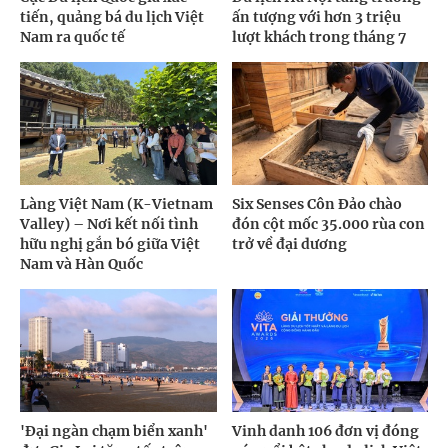
tiến, quảng bá du lịch Việt
ấn tượng với hơn 3 triệu
Nam ra quốc tế
lượt khách trong tháng 7
Làng Việt Nam (K-Vietnam
Six Senses Côn Đảo chào
Valley) – Nơi kết nối tình
đón cột mốc 35.000 rùa con
hữu nghị gắn bó giữa Việt
trở về đại dương
Nam và Hàn Quốc
'Đại ngàn chạm biển xanh'
Vinh danh 106 đơn vị đóng