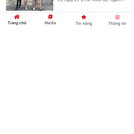
Trang chủ
Media
Tin nóng
Thông tin
Du lịch Đồng bằng sông Cửu Long bứt phá dịp
đại lễ 2026
Cổng TTĐT Chính phủ
English
中文
(Chinhphu.vn) - Trong 2 kỳ nghỉ đại
lễ vừa qua, du lịch vùng Đồng bằng
sông Cửu Long ghi nhận mức tăng
trưởng ấn tượng, đặc biệt ở phân...
Chuyên mục
TPHCM thu 8.700 tỷ đồng từ du lịch dịp nghỉ
CHÍNH TRỊ
KINH TẾ
lễ Giỗ Tổ Hùng Vương và 30/4-1/5
VĂN HÓA
XÃ HỘI
(Chinhphu.vn) - Dịp nghỉ lễ Giỗ Tổ
Hùng Vương, 30/4 và 1/5 năm nay,
KHOA GIÁO
QUỐC TẾ
hoạt động du lịch tại TPHCM diễn ra
sôi động, ghi nhận sự phục hồi tích...
GÓP Ý HIẾN KẾ