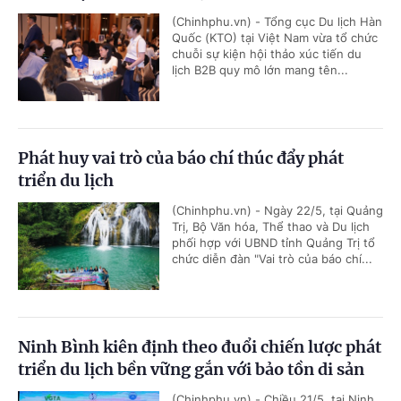
(Chinhphu.vn) - Tổng cục Du lịch Hàn
Quốc (KTO) tại Việt Nam vừa tổ chức
chuỗi sự kiện hội thảo xúc tiến du
lịch B2B quy mô lớn mang tên...
Phát huy vai trò của báo chí thúc đẩy phát
triển du lịch
(Chinhphu.vn) - Ngày 22/5, tại Quảng
Trị, Bộ Văn hóa, Thể thao và Du lịch
phối hợp với UBND tỉnh Quảng Trị tổ
chức diễn đàn "Vai trò của báo chí...
Ninh Bình kiên định theo đuổi chiến lược phát
triển du lịch bền vững gắn với bảo tồn di sản
(Chinhphu.vn) - Chiều 21/5, tại Ninh