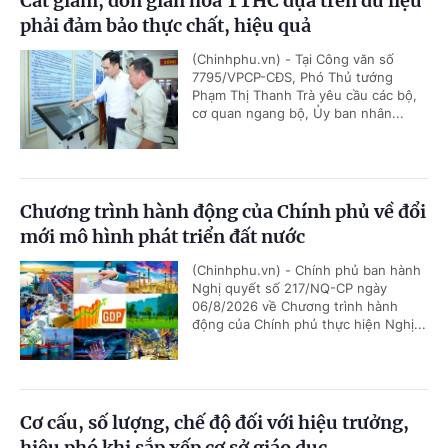
Cắt giảm, đơn giản hóa TTHC dựa trên dữ liệu
phải đảm bảo thực chất, hiệu quả
(Chinhphu.vn) - Tại Công văn số
7795/VPCP-CĐS, Phó Thủ tướng
Phạm Thị Thanh Trà yêu cầu các bộ,
cơ quan ngang bộ, Ủy ban nhân...
Chương trình hành động của Chính phủ về đổi
mới mô hình phát triển đất nước
(Chinhphu.vn) - Chính phủ ban hành
Nghị quyết số 217/NQ-CP ngày
06/8/2026 về Chương trình hành
động của Chính phủ thực hiện Nghị...
Cơ cấu, số lượng, chế độ đối với hiệu trưởng,
hiệu phó khi sắp xếp cơ sở giáo dục