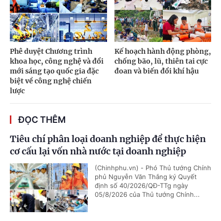
Phê duyệt Chương trình
Kế hoạch hành động phòng,
khoa học, công nghệ và đổi
chống bão, lũ, thiên tai cực
mới sáng tạo quốc gia đặc
đoan và biến đổi khí hậu
biệt về công nghệ chiến
lược
ĐỌC THÊM
Tiêu chí phân loại doanh nghiệp để thực hiện
cơ cấu lại vốn nhà nước tại doanh nghiệp
(Chinhphu.vn) - Phó Thủ tướng Chính
phủ Nguyễn Văn Thắng ký Quyết
định số 40/2026/QĐ-TTg ngày
05/8/2026 của Thủ tướng Chính...