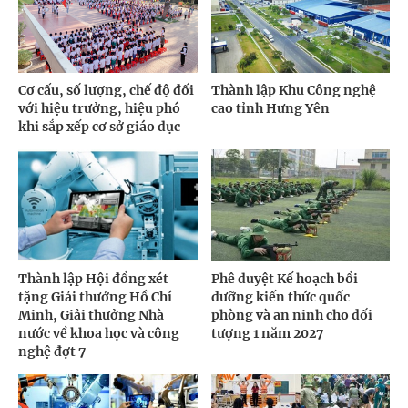
Cơ cấu, số lượng, chế độ đối
Thành lập Khu Công nghệ
với hiệu trưởng, hiệu phó
cao tỉnh Hưng Yên
khi sắp xếp cơ sở giáo dục
Thành lập Hội đồng xét
Phê duyệt Kế hoạch bồi
tặng Giải thưởng Hồ Chí
dưỡng kiến thức quốc
Minh, Giải thưởng Nhà
phòng và an ninh cho đối
nước về khoa học và công
tượng 1 năm 2027
nghệ đợt 7