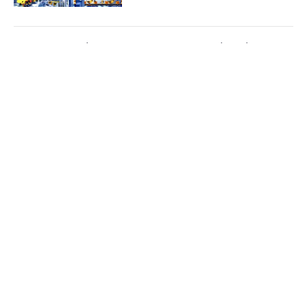
Bảo đảm ngày khai giảng thực sự là ngày hội
của học sinh và giáo viên
Cổng TTĐT Chính phủ
English
中文
(Chinhphu.vn) - Phó Thủ tướng Lê
Trang chủ
Media
Tiến Châu ký Quyết định số 1472/QĐ-
Tin nóng
Thông tin
TTg ban hành Kế hoạch triển khai
thực hiện kết luận của đồng chí...
Chuyên mục
Quy định mới về quản lý và phát triển cụm
CHÍNH TRỊ
KINH TẾ
công nghiệp
VĂN HÓA
XÃ HỘI
(Chinhphu.vn) - Chính phủ ban hành
Nghị định số 303/2026/NĐ-CP ngày
KHOA GIÁO
QUỐC TẾ
01/8/2026 sửa đổi, bổ sung một số
điều của Nghị định số...
GÓP Ý HIẾN KẾ