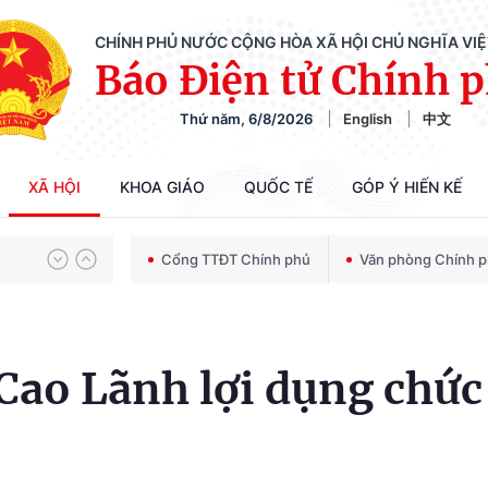
CHÍNH PHỦ NƯỚC CỘNG HÒA XÃ HỘI CHỦ NGHĨA VI
Báo Điện tử Chính 
Thứ năm, 6/8/2026
English
中文
Chiến dịch 500 ngày đêm tìm kiếm, quy tập và xác định danh tính hài cốt liệt sĩ
XÃ HỘI
KHOA GIÁO
QUỐC TẾ
GÓP Ý HIẾN KẾ
Bảo vệ nền tảng tư tưởng của Đảng trong kỷ nguyên phát triển mới
Cổng TTĐT Chính phủ
Văn phòng Chính 
Chiến dịch 500 ngày đêm tìm kiếm, quy tập và xác định danh tính hài cốt liệt sĩ
Cao Lãnh lợi dụng chức