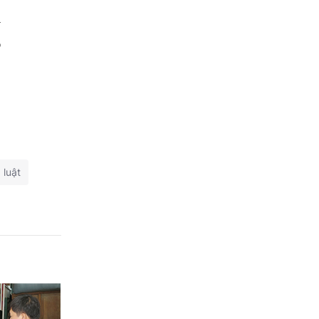
Hưng Yên
-
ộ
Hải Phòng
Khánh Hòa
Lai Châu
Lào Cai
Lâm Đồng
 luật
Lạng Sơn
Nghệ An
Ninh Bình
Phú Thọ