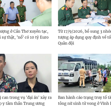
tượng ở Cần Thơ xuyên tạc,
Từ 17/9/2026, bổ sung 3 nhó
 sự thật, 'nổ' có 10 tỷ Euro
tượng áp dụng quy định về tố
Quân đội
ị can trong vụ 'đại án' xảy ra
Ban hành cáo trạng truy tố tài
áp y tâm thần Trung ương
tông nữ sinh tử vong ở Vĩnh