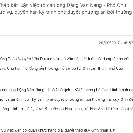
Tháp kết luận việc tố cáo ông Đặng Văn Nang - Phó Chủ
hức vụ, quyền hạn ký trình phê duyệt phương án bồi thường
29/09/2017
16:5
h Đồng Tháp Nguyễn Văn Dương vừa có văn bản kết luận nội dung tố cáo đối
, Chủ tịch Hội đồng bồi thường, hỗ trợ và tái định cư thành phố Cao
ố cáo ông Đặng Văn Nang - Phó Chủ tịch UBND thành phố Cao Lãnh lợi dụn
ợ và tái định cư, ký trình phê duyệt phương án bồi thường trái quy định đ
 công trình tại Tổ 1, 7 và 8 thuộc ấp Hòa Long, xã Hòa An (TP.Cao Lãnh) l
vụ việc đến cơ quan chức năng giải quyết theo quy định pháp luật.