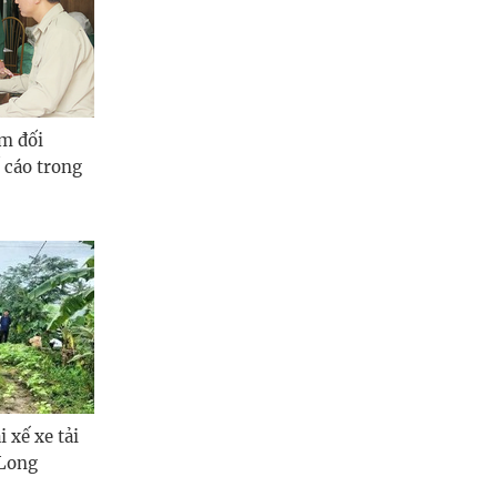
Quảng Ngãi
Quảng Ninh
Quảng Trị
m đối
Sơn La
 cáo trong
Thanh Hóa
Thái Nguyên
Thừa Thiên Huế
Tuyên Quang
Tây Ninh
 xế xe tải
Vĩnh Long
 Long