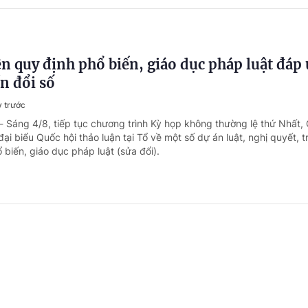
n quy định phổ biến, giáo dục pháp luật đáp
n đổi số
y trước
- Sáng 4/8, tiếp tục chương trình Kỳ họp không thường lệ thứ Nhất,
đại biểu Quốc hội thảo luận tại Tổ về một số dự án luật, nghị quyết, 
 biến, giáo dục pháp luật (sửa đổi).
Pháp luật ASEAN 2026: Thúc đẩy ứng dụng AI
và thi hành pháp luật
gày trước
- Từ ngày 17-19/8/2026, tại Hà Nội, sẽ diễn ra Diễn đàn pháp luật
ề “Ứng dụng trí tuệ nhân tạo (AI) trong công tác xây dựng và thi hà