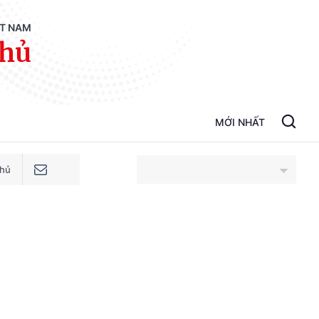
ỆT NAM
phủ
MỚI NHẤT
phủ
An Giang
Bắc Ninh
Cao Bằng