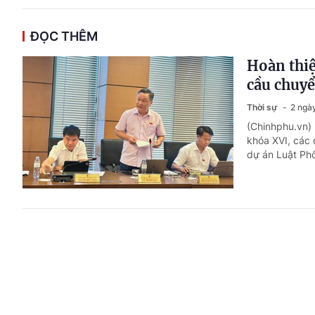
ĐỌC THÊM
Hoàn thiệ
cầu chuyể
Thời sự
2 ngà
(Chinhphu.vn) 
khóa XVI, các 
dự án Luật Phổ
Diễn đàn 
xây dựng 
Pháp luật
2 n
(Chinhphu.vn) 
2026 với chủ đ