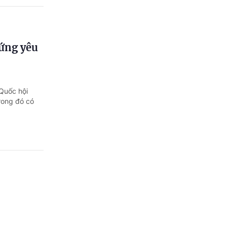
 ứng yêu
 Quốc hội
trong đó có
 trong
 ASEAN năm
nh pháp luật