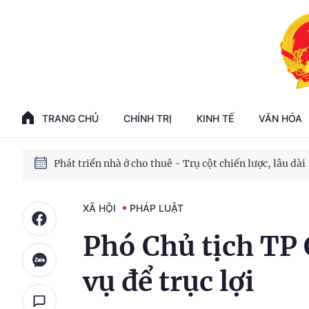
Phát triển kinh tế nhà nước trong kỷ nguyên mới
100 ngày xử lý các điểm nghẽn về chuyển đổi số
TRANG CHỦ
CHÍNH TRỊ
KINH TẾ
VĂN HÓA
Phát triển nhà ở cho thuê - Trụ cột chiến lược, lâu dài
Phát triển kinh tế nhà nước trong kỷ nguyên mới
XÃ HỘI
PHÁP LUẬT
Phó Chủ tịch TP 
vụ để trục lợi