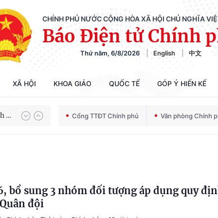
CHÍNH PHỦ NƯỚC CỘNG HÒA XÃ HỘI CHỦ NGHĨA VI
Báo Điện tử Chính 
Thứ năm, 6/8/2026
English
中文
XÃ HỘI
KHOA GIÁO
QUỐC TẾ
GÓP Ý HIẾN KẾ
Chiến dịch 500 ngày đêm tìm kiếm, quy tập và xác định danh tính hài cốt liệt sĩ
Cổng TTĐT Chính phủ
Văn phòng Chính 
Bảo vệ nền tảng tư tưởng của Đảng trong kỷ nguyên phát triển mới
6, bổ sung 3 nhóm đối tượng áp dụng quy địn
Chiến dịch 500 ngày đêm tìm kiếm, quy tập và xác định danh tính hài cốt liệt sĩ
 Quân đội