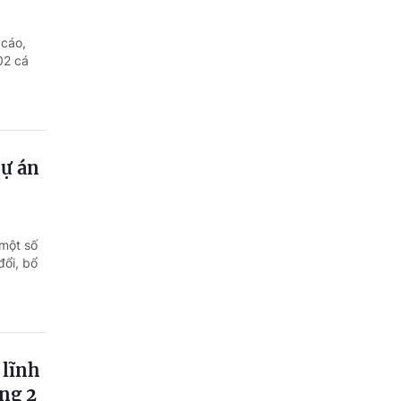
 cáo,
02 cá
dự án
 một số
đổi, bổ
 lĩnh
ng 2