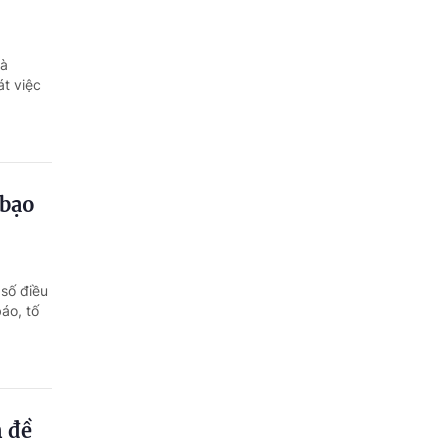
và
át việc
 bạo
 số điều
báo, tố
n đề