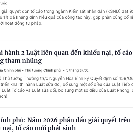
trước
lệ giải quyết đơn tố cáo trong ngành Kiểm sát nhân dân (KSND) đạt 
96,1% đã khẳng định hiệu quả của công tác này, góp phần củng cố ni
ới hoạt động tư pháp.
hi hành 2 Luật liên quan đến khiếu nại, tố cáo
ng tham nhũng
của Chính phủ - Thủ tướng Chính phủ
5 tháng trước
hó Thủ tướng Thường trực Nguyễn Hòa Bình ký Quyết định số 459/Q
triển khai thi hành Luật sửa đổi, bổ sung một số điều của Luật Tiếp
i, Luật Tố cáo và Luật sửa đổi, bổ sung một số điều của Luật Phòng,
ạch).
hính phủ: Năm 2026 phấn đấu giải quyết trê
u nại, tố cáo mới phát sinh