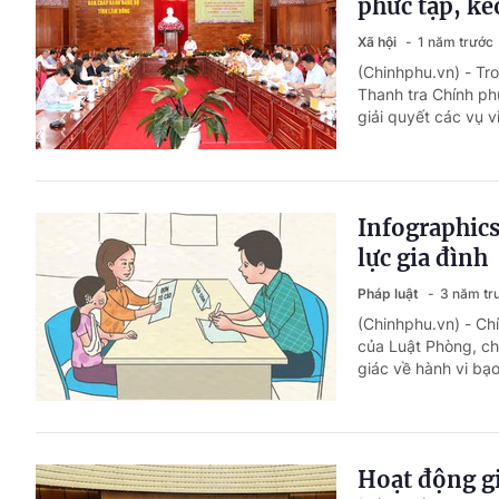
phức tạp, ké
Xã hội
1 năm trước
(Chinhphu.vn) - Tr
Thanh tra Chính phủ
giải quyết các vụ v
Infographics:
lực gia đình
Pháp luật
3 năm tr
(Chinhphu.vn) - Ch
của Luật Phòng, chố
giác về hành vi bạo
Hoạt động gi