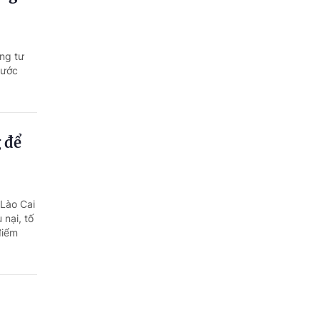
ng tư
nước
g để
 Lào Cai
 nại, tố
điểm
o