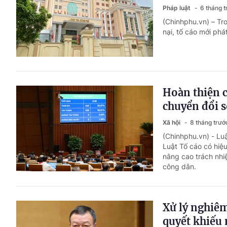
Pháp luật
6 tháng 
(Chinhphu.vn) – Tr
nại, tố cáo mới phát
Hoàn thiện c
chuyển đổi 
Xã hội
8 tháng trướ
(Chinhphu.vn) - Luậ
Luật Tố cáo có hiệ
nâng cao trách nhi
công dân.
Xử lý nghiêm
quyết khiếu 