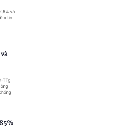
Quảng Ngãi
92,8% và
Quảng Ninh
ềm tin
Quảng Trị
Sơn La
 và
Thanh Hóa
Thái Nguyên
Đ-TTg
Thừa Thiên Huế
 công
 chống
Tuyên Quang
Tây Ninh
Vĩnh Long
n 85%