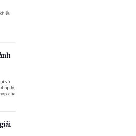
khiếu
cảnh
ại và
pháp lý,
pháp của
giải