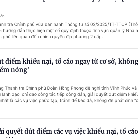
ước
hanh tra Chính phủ vừa ban hành Thông tư số 02/2025/TT-TTCP (Thô
 hướng dẫn thực hiện một số quy định thuộc lĩnh vực quản lý Nhà 
h phủ liên quan đến chính quyền địa phương 2 cấp.
ứt điểm khiếu nại, tố cáo ngay từ cơ sở, khôn
iểm nóng'
ng Thanh tra Chính phủ Đoàn Hồng Phong đề nghị tỉnh Vĩnh Phúc và
 lãnh đạo, chỉ đạo công tác tiếp công dân, giải quyết dứt điểm khiếu
nhất là các vụ việc phức tạp, tránh để kéo dà, không để phát sinh “
i quyết dứt điểm các vụ việc khiếu nại, tố cá