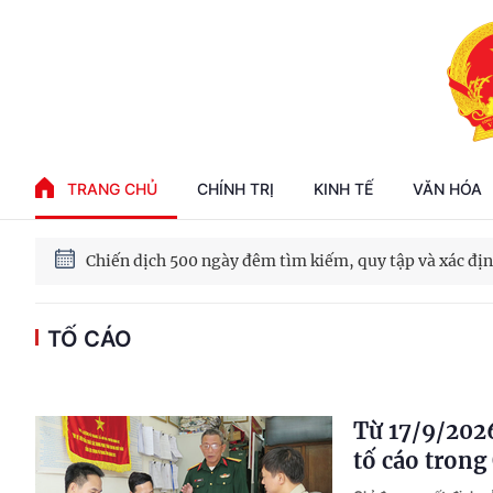
Phát triển kinh tế nhà nước trong kỷ nguyên mới
TRANG CHỦ
CHÍNH TRỊ
KINH TẾ
VĂN HÓA
100 ngày xử lý các điểm nghẽn về chuyển đổi số
TỐ CÁO
Phát triển nhà ở cho thuê - Trụ cột chiến lược, lâu dài
Phát triển kinh tế nhà nước trong kỷ nguyên mới
Từ 17/9/202
tố cáo trong