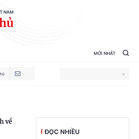
ỆT NAM
phủ
MỚI NHẤT
phủ
An Giang
Bắc Ninh
h về
Cao Bằng
ĐỌC NHIỀU