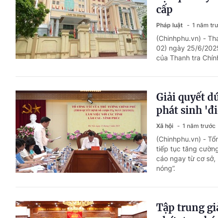
cấp
Pháp luật
1 năm tr
(Chinhphu.vn) - T
02) ngày 25/6/2025
của Thanh tra Chín
Giải quyết d
phát sinh 'đ
Xã hội
1 năm trước
(Chinhphu.vn) - Tổ
tiếp tục tăng cường
cáo ngay từ cơ sở, 
nóng”.
Tập trung giả