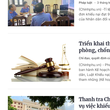
Pháp luật
3 tháng 
(Chinhphu.vn) -Tỉ 
đơn khiếu nại đạt 
của Nhân dân đối v
Triển khai t
phòng, chố
Chỉ đạo, quyết định 
(Chinhphu.vn) - P
ban hành Kế hoạch 
dân, Luật Khiếu nạ
tham nhũng (Kế ho
Thanh tra C
vụ việc khiế