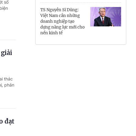
t số
Hưng Yên
biện
TS Nguyễn Sĩ Dũng:
Việt Nam cần những
Hải Phòng
doanh nghiệp tạo
dựng năng lực mới cho
nền kinh tế
Khánh Hòa
Lai Châu
 giải
Lào Cai
Lâm Đồng
ai thác
hị, phản
Lạng Sơn
Nghệ An
Ninh Bình
o đạt
Phú Thọ