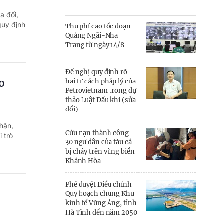
Cà Mau
a đổi,
Cần Thơ
quy định
Thu phí cao tốc đoạn
Quảng Ngãi-Nha
Điện Biên
Trang từ ngày 14/8
Đà Nẵng
Đề nghị quy định rõ
0
hai tư cách pháp lý của
Đắk Lắk
Petrovietnam trong dự
thảo Luật Dầu khí (sửa
Đồng Nai
đổi)
hận,
Đồng Tháp
Cứu nạn thành công
 trò
30 ngư dân của tàu cá
Gia Lai
bị cháy trên vùng biển
Khánh Hòa
Hà Nội
Phê duyệt Điều chỉnh
Hồ Chí Minh
Quy hoạch chung Khu
kinh tế Vũng Áng, tỉnh
Hà Tĩnh
Hà Tĩnh đến năm 2050