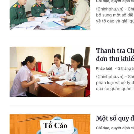
Chỉ đạo, quyết định 
(Chinhphu.vn) - C
bổ sung một số đi
về tố cáo và giải q
Thanh tra Ch
đơn thư khiế
Pháp luật
2 tháng t
(Chinhphu.vn) – Sa
phân loại và xử lý 
của cơ quan quản lý
Một số quy đ
Chỉ đạo, quyết định 