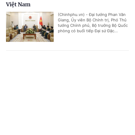
Việt Nam
(Chinhphu.vn) - Đại tướng Phan Văn
Giang, Ủy viên Bộ Chính trị, Phó Thủ
tướng Chính phủ, Bộ trưởng Bộ Quốc
phòng có buổi tiếp Đại sứ Đặc...
Thúc đẩy hợp tác quốc phòng Việt Nam - UAE
Cổng TTĐT Chính phủ
English
中文
theo hướng thực chất, hiệu quả
Trang chủ
Media
Tin nóng
Thông tin
(Chinhphu.vn) - Chiều 29/6, tại Hà
Nội, Đại tướng Phan Văn Giang, Ủy
viên Bộ Chính trị, Phó Thủ tướng
Chính phủ, Bộ trưởng Bộ Quốc...
Chuyên mục
CHÍNH TRỊ
KINH TẾ
Đại sứ Canada: Việt Nam có vai trò chủ chốt
trong ASEAN và khu vực Ấn Độ Dương - Thái
VĂN HÓA
XÃ HỘI