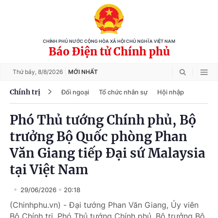
CHÍNH PHỦ NƯỚC CỘNG HÒA XÃ HỘI CHỦ NGHĨA VIỆT NAM
Báo Điện tử Chính phủ
Thứ bảy,
8/8/2026
MỚI NHẤT
Chính trị
Đối ngoại
Tổ chức nhân sự
Hội nhập
Phó Thủ tướng Chính phủ, Bộ
trưởng Bộ Quốc phòng Phan
Văn Giang tiếp Đại sứ Malaysia
tại Việt Nam
29/06/2026
20:18
(Chinhphu.vn) - Đại tướng Phan Văn Giang, Ủy viên
Bộ Chính trị, Phó Thủ tướng Chính phủ, Bộ trưởng Bộ