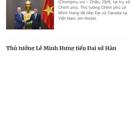
(Chinhphu.vn) - Chiều 29/6, tại trụ sở
Chính phủ, Thủ tướng Chính phủ Lê
Minh Hưng đã tiếp Đại sứ Canada tại
Việt Nam Jim Nickel.
Thủ tướng Lê Minh Hưng tiếp Đại sứ Hàn
Quốc: Hướng tới mục tiêu kim ngạch thương
Cổng TTĐT Chính phủ
English
中文
mại song phương 150 tỷ USD
(Chinhphu.vn) - Ngày 29/6, tại trụ sở
Trang chủ
Media
Tin nóng
Thông tin
Chính phủ, Thủ tướng Chính phủ Lê
Minh Hưng đã tiếp Đại sứ Hàn Quốc
tại Việt Nam Choi Young Sam đến...
Chuyên mục
CHÍNH TRỊ
KINH TẾ
Thủ tướng Lê Minh Hưng tiếp Đại sứ Australia
(Chinhphu.vn) - Chiều ngày 29/6, tại
VĂN HÓA
XÃ HỘI
trụ sở Chính phủ, Thủ tướng Chính