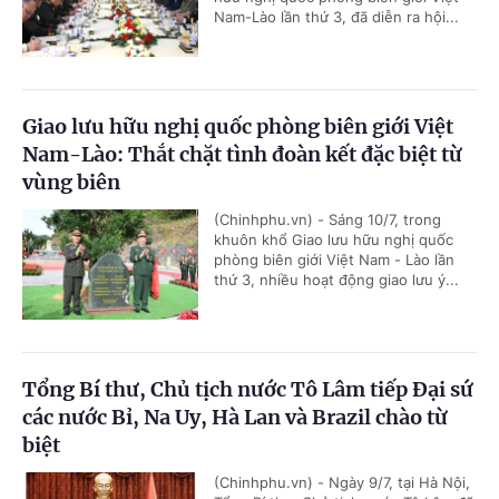
Nam-Lào lần thứ 3, đã diễn ra hội...
Giao lưu hữu nghị quốc phòng biên giới Việt
Nam-Lào: Thắt chặt tình đoàn kết đặc biệt từ
vùng biên
(Chinhphu.vn) - Sáng 10/7, trong
khuôn khổ Giao lưu hữu nghị quốc
phòng biên giới Việt Nam - Lào lần
thứ 3, nhiều hoạt động giao lưu ý...
Tổng Bí thư, Chủ tịch nước Tô Lâm tiếp Đại sứ
các nước Bỉ, Na Uy, Hà Lan và Brazil chào từ
biệt
(Chinhphu.vn) - Ngày 9/7, tại Hà Nội,