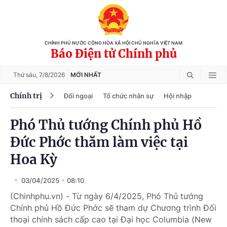
CHÍNH PHỦ NƯỚC CỘNG HÒA XÃ HỘI CHỦ NGHĨA VIỆT NAM
Báo Điện tử Chính phủ
Thứ sáu,
7/8/2026
MỚI NHẤT
Chính trị
Đối ngoại
Tổ chức nhân sự
Hội nhập
Phó Thủ tướng Chính phủ Hồ
Đức Phớc thăm làm việc tại
Hoa Kỳ
03/04/2025
08:10
(Chinhphu.vn) - Từ ngày 6/4/2025, Phó Thủ tướng
Chính phủ Hồ Đức Phớc sẽ tham dự Chương trình Đối
thoại chính sách cấp cao tại Đại học Columbia (New