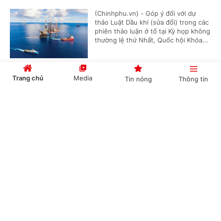
(Chinhphu.vn) - Góp ý đối với dự
thảo Luật Dầu khí (sửa đổi) trong các
phiên thảo luận ở tổ tại Kỳ họp không
thường lệ thứ Nhất, Quốc hội Khóa...
Trang chủ
Media
Tin nóng
Thông tin
Không để việc bãi bỏ điều kiện kinh doanh dẫn
đến khoảng trống quản lý
Cổng TTĐT Chính phủ
English
中文
(Chinhphu.vn) – Tiếp thu ý kiến đại
biểu, Bộ trưởng Bộ Tài chính Ngô Văn
Tuấn cho biết, cơ quan soạn thảo sẽ
tiếp tục rà soát, sớm hoàn thiện...
Chuyên mục
Hệ thống thu phí cao tốc Bắc-Nam vẫn gặp
CHÍNH TRỊ
KINH TẾ
trục trặc sau nhiều lần khắc phục
VĂN HÓA
XÃ HỘI