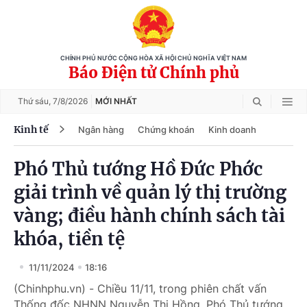
CHÍNH PHỦ NƯỚC CỘNG HÒA XÃ HỘI CHỦ NGHĨA VIỆT NAM
Báo Điện tử Chính phủ
Thứ sáu,
7/8/2026
MỚI NHẤT
Kinh tế
Ngân hàng
Chứng khoán
Kinh doanh
Phó Thủ tướng Hồ Đức Phớc
giải trình về quản lý thị trường
vàng; điều hành chính sách tài
khóa, tiền tệ
11/11/2024
18:16
(Chinhphu.vn) - Chiều 11/11, trong phiên chất vấn
Thống đốc NHNN Nguyễn Thị Hồng, Phó Thủ tướng,