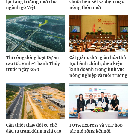
lực tăng trưởng mới cho
chuỗi liên kết và diện mạo
ngành gỗ Việt
nông thôn mới
Thi công đồng loạt Dự án
Cắt giảm, đơn giản hóa thủ
cao tốc Vinh-Thanh Thủy
tục hành chính, điều kiện
trước ngày 30/9
kinh doanh trong lĩnh vực
nông nghiệp và môi trường
Cần thiết thay đổi cơ chế
FUTA Express và VET hợp
đầu tư trạm dừng nghỉ cao
tác mở rộng kết nối