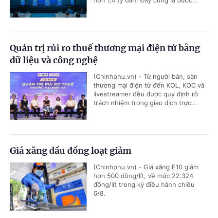
hơn 1,4 tỷ dân. Đây cũng là bước...
Quản trị rủi ro thuế thương mại điện tử bằng
dữ liệu và công nghệ
(Chinhphu.vn) - Từ người bán, sàn
thương mại điện tử đến KOL, KOC và
livestreamer đều được quy định rõ
trách nhiệm trong giao dịch trực...
Giá xăng dầu đồng loạt giảm
(Chinhphu.vn) - Giá xăng E10 giảm
hơn 500 đồng/lít, về mức 22.324
đồng/lít trong kỳ điều hành chiều
6/8.