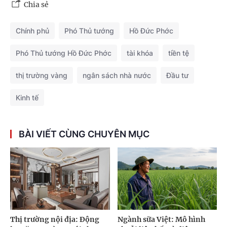
Chia sẻ
Chính phủ
Phó Thủ tướng
Hồ Đức Phớc
Phó Thủ tướng Hồ Đức Phớc
tài khóa
tiền tệ
thị trường vàng
ngân sách nhà nước
Đầu tư
Kinh tế
BÀI VIẾT CÙNG CHUYÊN MỤC
Thị trường nội địa: Động
Ngành sữa Việt: Mô hình