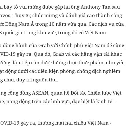
ái bày tỏ vui mừng được gặp lại ông Anthony Tan sau
 Davos, Thụy Sĩ; chúc mừng và đánh giá cao thành công
vực Đông Nam Á trong 10 năm vừa qua. Các dịch vụ của
 quốc gia trong khu vực, trong đó có Việt Nam.
và đồng hành của Grab với Chính phủ Việt Nam để cùng
ID-19 gây ra. Qua đó, Grab và các hãng vận tải khác
ường dân tiếp cận được lương thực thực phẩm, nhu yếu
oạt động dưới các điều kiện phòng, chống dịch nghiêm
g chịu, duy trì nguồn thu.
ong cộng đồng ASEAN, quan hệ Đối tác Chiến lược Việt
 năng động trên các lĩnh vực, đặc biệt là kinh tế -
OVID-19 gây ra, thương mại hai chiều Việt Nam -