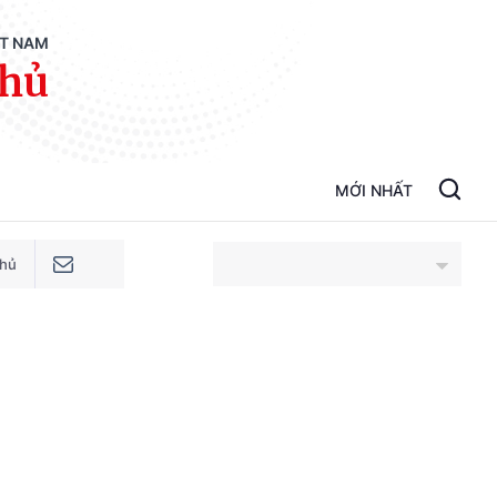
ỆT NAM
phủ
MỚI NHẤT
phủ
An Giang
Bắc Ninh
Cao Bằng