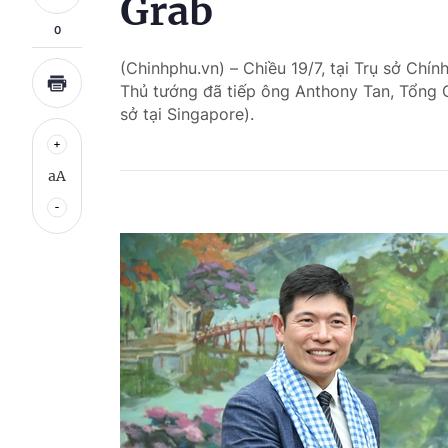
Grab
0
(Chinhphu.vn) – Chiều 19/7, tại Trụ sở Chí
Thủ tướng đã tiếp ông Anthony Tan, Tổng 
sở tại Singapore).
aA