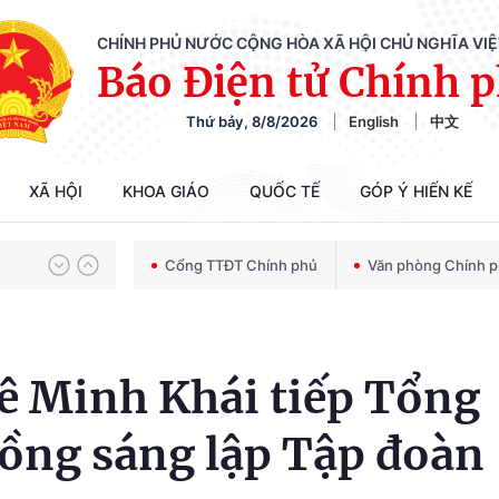
CHÍNH PHỦ NƯỚC CỘNG HÒA XÃ HỘI CHỦ NGHĨA VI
Báo Điện tử Chính 
Chiến dịch 500 ngày đêm tìm kiếm, quy tập và xác định danh tính hài cốt liệt sĩ
Thứ bảy, 8/8/2026
English
中文
Bảo vệ nền tảng tư tưởng của Đảng trong kỷ nguyên phát triển mới
XÃ HỘI
KHOA GIÁO
QUỐC TẾ
GÓP Ý HIẾN KẾ
Cổng TTĐT Chính phủ
Văn phòng Chính 
Chiến dịch 500 ngày đêm tìm kiếm, quy tập và xác định danh tính hài cốt liệt sĩ
ê Minh Khái tiếp Tổng
ồng sáng lập Tập đoàn