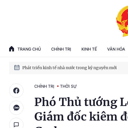
Phát triển kinh tế nhà nước trong kỷ nguyên mới
100 ngày xử lý các điểm nghẽn về chuyển đổi số
TRANG CHỦ
CHÍNH TRỊ
KINH TẾ
VĂN HÓA
Phát triển nhà ở cho thuê - Trụ cột chiến lược, lâu dài
Phát triển kinh tế nhà nước trong kỷ nguyên mới
CHÍNH TRỊ
THỜI SỰ
Phó Thủ tướng L
Giám đốc kiêm đ