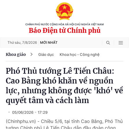
CHÍNH PHỦ NƯỚC CỘNG HÒA XÃ HỘI CHỦ NGHĨA VIỆT NAM
Báo Điện tử Chính phủ
Thứ sáu,
7/8/2026
MỚI NHẤT
Khoa giáo
Giáo dục
Khoa học - Công nghệ
Phó Thủ tướng Lê Tiến Châu:
Cao Bằng khó khăn về nguồn
lực, nhưng không được 'khó' về
quyết tâm và cách làm
05/06/2026
17:29
(Chinhphu.vn) - Chiều 5/6, tại tỉnh Cao Bằng, Phó Thủ
tướng Chính phủ Lê Tiến Châu dẫn đầu đoàn công