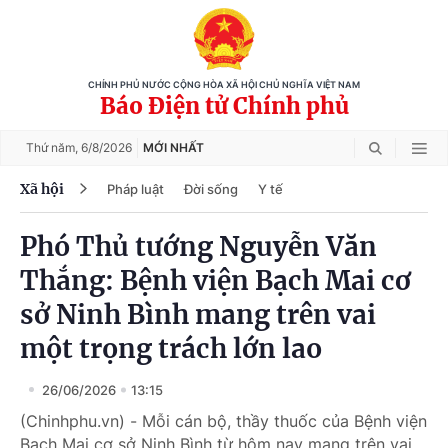
CHÍNH PHỦ NƯỚC CỘNG HÒA XÃ HỘI CHỦ NGHĨA VIỆT NAM
Báo Điện tử Chính phủ
Thứ năm,
6/8/2026
MỚI NHẤT
Xã hội
Pháp luật
Đời sống
Y tế
Phó Thủ tướng Nguyễn Văn
Thắng: Bệnh viện Bạch Mai cơ
sở Ninh Bình mang trên vai
một trọng trách lớn lao
26/06/2026
13:15
(Chinhphu.vn) - Mỗi cán bộ, thầy thuốc của Bệnh viện
Bạch Mai cơ sở Ninh Bình từ hôm nay mang trên vai