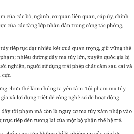
m của các bộ, ngành, cơ quan liên quan, cấp ủy, chính
ực của các tầng lớp nhân dân trong công tác phòng,
túy tiếp tục đạt nhiều kết quả quan trọng, giữ vững thế
 phạm; nhiều đường dây ma túy lớn, xuyên quốc gia bị
gười nghiện, người sử dụng trái phép chất cấm sau cai và
 cực.
ưng chưa thể làm chúng ta yên tâm. Tội phạm ma túy
 gia và lợi dụng triệt để công nghệ số để hoạt động.
ng dây tội phạm mà còn là nguy cơ ma túy xâm nhập vào
 trực tiếp đến tương lai của một bộ phận thế hệ trẻ.
ng, chống ma túy không chỉ là nhiệm vụ của các lực