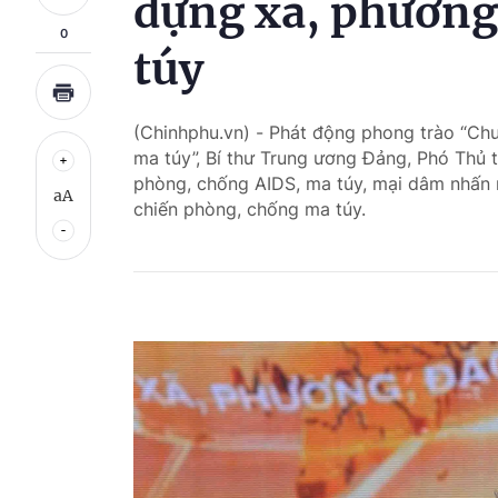
dựng xã, phường
0
túy
(Chinhphu.vn) - Phát động phong trào “Ch
ma túy”, Bí thư Trung ương Đảng, Phó Thủ 
phòng, chống AIDS, ma túy, mại dâm nhấn
aA
chiến phòng, chống ma túy.