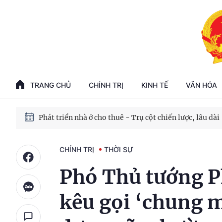
Phát triển kinh tế nhà nước trong kỷ nguyên mới
100 ngày xử lý các điểm nghẽn về chuyển đổi số
TRANG CHỦ
CHÍNH TRỊ
KINH TẾ
VĂN HÓA
Phát triển nhà ở cho thuê - Trụ cột chiến lược, lâu dài
Phát triển kinh tế nhà nước trong kỷ nguyên mới
CHÍNH TRỊ
THỜI SỰ
Phó Thủ tướng 
kêu gọi ‘chung m