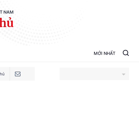
ỆT NAM
phủ
MỚI NHẤT
phủ
An Giang
Bắc Ninh
Cao Bằng