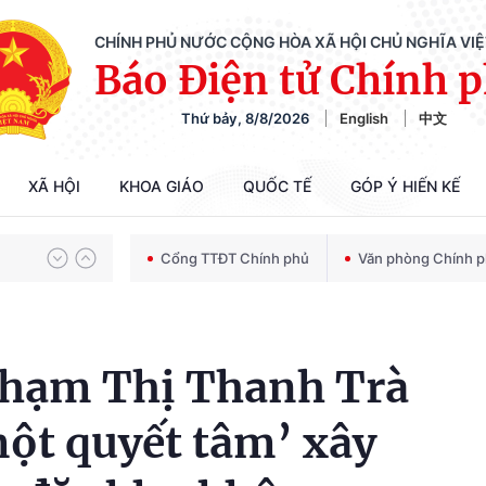
CHÍNH PHỦ NƯỚC CỘNG HÒA XÃ HỘI CHỦ NGHĨA VI
Báo Điện tử Chính 
Thứ bảy, 8/8/2026
English
中文
Chiến dịch 500 ngày đêm tìm kiếm, quy tập và xác định danh tính hài cốt liệt sĩ
XÃ HỘI
KHOA GIÁO
QUỐC TẾ
GÓP Ý HIẾN KẾ
Bảo vệ nền tảng tư tưởng của Đảng trong kỷ nguyên phát triển mới
Cổng TTĐT Chính phủ
Văn phòng Chính 
Chiến dịch 500 ngày đêm tìm kiếm, quy tập và xác định danh tính hài cốt liệt sĩ
Phạm Thị Thanh Trà
ột quyết tâm’ xây