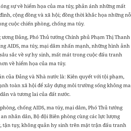
i phóng sự về hiểm họa của ma túy, phản ánh những mất
 đình, cộng đồng và xã hội; đồng thời khắc họa những nỗ
rong cuộc chiến phòng, chống ma túy.
rung ương Đảng, Phó Thủ tướng Chính phủ Phạm Thị Thanh
hống AIDS, ma túy, mại dâm nhấn mạnh, những hình ảnh
 sâu sắc về sự hy sinh, mất mát trong cuộc đấu tranh
hơn về hiểm họa của ma túy.
n của Đảng và Nhà nước là: Kiên quyết với tội phạm,
ạnh toàn xã hội để xây dựng môi trường sống không ma
dân và tương lai của đất nước.
phòng, chống AIDS, ma túy, mại dâm, Phó Thủ tướng
g an nhân dân, Bộ đội Biên phòng cùng các lực lượng
g, tận tụy, không quản hy sinh trên mặt trận đấu tranh