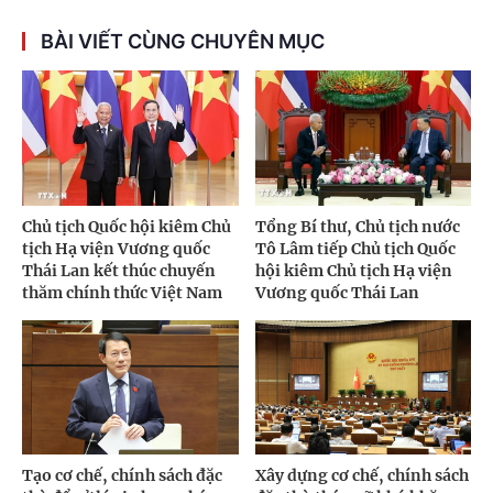
BÀI VIẾT CÙNG CHUYÊN MỤC
Chủ tịch Quốc hội kiêm Chủ
Tổng Bí thư, Chủ tịch nước
tịch Hạ viện Vương quốc
Tô Lâm tiếp Chủ tịch Quốc
Thái Lan kết thúc chuyến
hội kiêm Chủ tịch Hạ viện
thăm chính thức Việt Nam
Vương quốc Thái Lan
Tạo cơ chế, chính sách đặc
Xây dựng cơ chế, chính sách