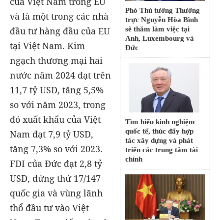
của Việt Nam trong EU
Phó Thủ tướng Thường
và là một trong các nhà
trực Nguyễn Hòa Bình
đầu tư hàng đầu của EU
sẽ thăm làm việc tại
Anh, Luxembourg và
tại Việt Nam. Kim
Đức
ngạch thương mại hai
nước năm 2024 đạt trên
11,7 tỷ USD, tăng 5,5%
so với năm 2023, trong
đó xuất khẩu của Việt
Tìm hiểu kinh nghiệm
quốc tế, thúc đẩy hợp
Nam đạt 7,9 tỷ USD,
tác xây dựng và phát
tăng 7,3% so với 2023.
triển các trung tâm tài
chính
FDI của Đức đạt 2,8 tỷ
USD, đứng thứ 17/147
quốc gia và vùng lãnh
thổ đầu tư vào Việt