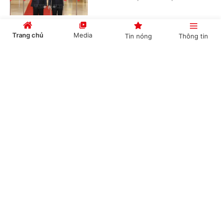
Trang chủ
Media
Tin nóng
Thông tin
Tổng Bí thư, Chủ tịch nước tiếp Tư lệnh Bộ
Chỉ huy Thái Bình Dương Hoa Kỳ
Cổng TTĐT Chính phủ
English
中文
(Chinhphu.vn) - Chiều 5/8, tại Hà
Nội, Tổng Bí thư, Chủ tịch nước Tô
Lâm đã tiếp Đô đốc Samuel Paparo,
Tư lệnh Bộ Chỉ huy Thái Bình Dương...
Chuyên mục
Tổng Bí thư, Chủ tịch nước Tô Lâm: Quan hệ
CHÍNH TRỊ
KINH TẾ
Việt Nam - Malaysia ngày càng phát triển
năng động
VĂN HÓA
XÃ HỘI
(Chinhphu.vn) - Ngày 5/8, tại Hà Nội,
KHOA GIÁO
QUỐC TẾ
Tổng Bí thư, Chủ tịch nước Tô Lâm đã
tiếp Đại sứ Malaysia tại Việt Nam Tan
GÓP Ý HIẾN KẾ
Yang Thai tới chào từ biệt nhân kết...