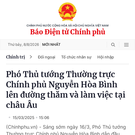
CHÍNH PHỦ NƯỚC CỘNG HÒA XÃ HỘI CHỦ NGHĨA VIỆT NAM
Báo Điện tử Chính phủ
Thứ bảy,
8/8/2026
MỚI NHẤT
Chính trị
Đối ngoại
Tổ chức nhân sự
Hội nhập
Phó Thủ tướng Thường trực
Chính phủ Nguyễn Hòa Bình
lên đường thăm và làm việc tại
châu Âu
15/03/2025
15:06
(Chinhphu.vn) - Sáng sớm ngày 16/3, Phó Thủ tướng
Thường trực Chính phủ Nguyễn Hòa Bình dẫn đầu