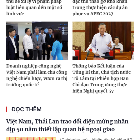
thù để xử lý vi phạm pháp
đặc thù tháo gỡ khó khăn
luật liên quan đến một số
trong thực hiện các dự án
lĩnh vực
phục vụ APEC 2027
Doanh nghiệp công nghệ
Thông báo Kết luận của
Việt Nam phải làm chủ công
Tổng Bí thư, Chủ tịch nước
nghệ chiến lược, vươn ra thị
Tô Lâm tại Phiên họp Ban
trường quốc tế
Chỉ đạo Trung ương thực
hiện Nghị quyết 57
ĐỌC THÊM
Việt Nam, Thái Lan trao đổi điện mừng nhân
dịp 50 năm thiết lập quan hệ ngoại giao
(Chinhphu.vn) - Nhân dịp kỷ niệm 50