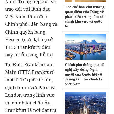
Nam. Trong tiếp xúc và
Thể chế hóa chủ trương,
trao đổi với lãnh đạo
quan điểm của Đảng về
Việt Nam, lãnh đạo
phát triển trung tâm tài
chính khu vực và quốc
Chính phủ Liên bang và
tế
Chính quyền bang
Hessen (nơi đặt trụ sở
TTTC Frankfurt) đều
bày tỏ sẵn sàng hỗ trợ.
Tại Đức, Frankfurt am
Chính phủ thông qua đề
nghị xây dựng Nghị
Main (TTTC Frankfurt)
quyết của Quốc hội về
một TTTC quốc tế lớn,
Trung tâm tài chính tại
Việt Nam
cạnh tranh với Paris và
London trong lĩnh vực
tài chính tại châu Âu.
Frankfurt là nơi đặt trụ