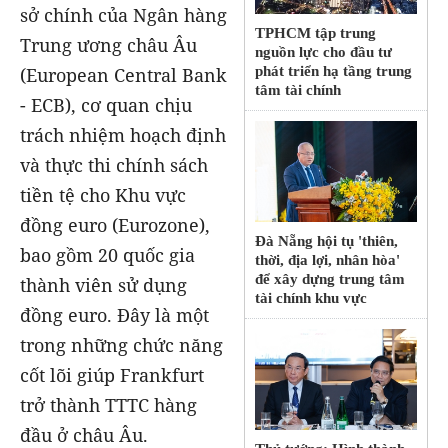
sở chính của Ngân hàng
TPHCM tập trung
Trung ương châu Âu
nguồn lực cho đầu tư
phát triển hạ tầng trung
(European Central Bank
tâm tài chính
- ECB), cơ quan chịu
trách nhiệm hoạch định
và thực thi chính sách
tiền tệ cho Khu vực
đồng euro (Eurozone),
Đà Nẵng hội tụ 'thiên,
bao gồm 20 quốc gia
thời, địa lợi, nhân hòa'
để xây dựng trung tâm
thành viên sử dụng
tài chính khu vực
đồng euro. Đây là một
trong những chức năng
cốt lõi giúp Frankfurt
trở thành TTTC hàng
đầu ở châu Âu.