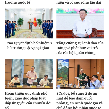
trường quốc tế
hiện và có sức sống lâu dài
Trao Quyết định bổ nhiệm 2
Tăng cường sự lãnh đạo của
Thứ trưởng Bộ Ngoại giao
Đảng và phát huy vai trò
của các hội quần chúng
Hoàn thiện quy định phổ
Sửa đổi, bổ sung 2 dự án
biến, giáo dục pháp luật
luật để bảo đảm quốc
đáp ứng yêu cầu chuyển đổi
phòng, an ninh quốc gia và
số
chủ động hội nhập quốc tế