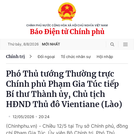
CHÍNH PHỦ NƯỚC CỘNG HÒA XÃ HỘI CHỦ NGHĨA VIỆT NAM
Báo Điện tử Chính phủ
Thứ bảy,
8/8/2026
MỚI NHẤT
Chính trị
Đối ngoại
Tổ chức nhân sự
Hội nhập
Phó Thủ tướng Thường trực
Chính phủ Phạm Gia Túc tiếp
Bí thư Thành ủy, Chủ tịch
HĐND Thủ đô Vientiane (Lào)
12/05/2026
20:24
(Chinhphu.vn) - Chiều 12/5 tại Trụ sở Chính phủ, đồng
chí Phạm Gia Túc, Ủy viên Bộ Chính trị, Phó Thủ