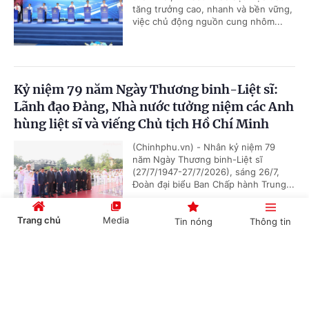
tăng trưởng cao, nhanh và bền vững,
việc chủ động nguồn cung nhôm...
Kỷ niệm 79 năm Ngày Thương binh-Liệt sĩ:
Lãnh đạo Đảng, Nhà nước tưởng niệm các Anh
hùng liệt sĩ và viếng Chủ tịch Hồ Chí Minh
(Chinhphu.vn) - Nhân kỷ niệm 79
năm Ngày Thương binh-Liệt sĩ
(27/7/1947-27/7/2026), sáng 26/7,
Đoàn đại biểu Ban Chấp hành Trung...
Trang chủ
Media
Tin nóng
Thông tin
Chủ tịch Quốc hội Campuchia sẽ thăm chính
Cổng TTĐT Chính phủ
English
中文
thức Việt Nam
(Chinhphu.vn) - Nhận lời mời của Chủ
tịch Quốc hội Trần Thanh Mẫn, Chủ