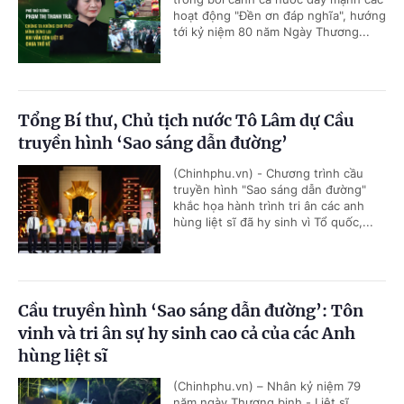
hoạt động "Đền ơn đáp nghĩa", hướng
tới kỷ niệm 80 năm Ngày Thương...
Tổng Bí thư, Chủ tịch nước Tô Lâm dự Cầu
truyền hình ‘Sao sáng dẫn đường’
(Chinhphu.vn) - Chương trình cầu
truyền hình "Sao sáng dẫn đường"
khắc họa hành trình tri ân các anh
hùng liệt sĩ đã hy sinh vì Tổ quốc,...
Cầu truyền hình ‘Sao sáng dẫn đường’: Tôn
vinh và tri ân sự hy sinh cao cả của các Anh
hùng liệt sĩ
(Chinhphu.vn) – Nhân kỷ niệm 79
năm ngày Thương binh - Liệt sĩ