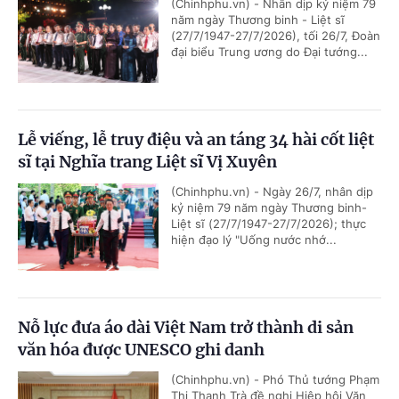
(Chinhphu.vn) - Nhân dịp kỷ niệm 79
năm ngày Thương binh - Liệt sĩ
(27/7/1947-27/7/2026), tối 26/7, Đoàn
đại biểu Trung ương do Đại tướng...
Lễ viếng, lễ truy điệu và an táng 34 hài cốt liệt
sĩ tại Nghĩa trang Liệt sĩ Vị Xuyên
(Chinhphu.vn) - Ngày 26/7, nhân dịp
kỷ niệm 79 năm ngày Thương binh-
Liệt sĩ (27/7/1947-27/7/2026); thực
hiện đạo lý "Uống nước nhớ...
Nỗ lực đưa áo dài Việt Nam trở thành di sản
văn hóa được UNESCO ghi danh
(Chinhphu.vn) - Phó Thủ tướng Phạm
Thị Thanh Trà đề nghị Hiệp hội Văn