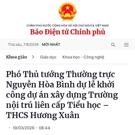
CHÍNH PHỦ NƯỚC CỘNG HÒA XÃ HỘI CHỦ NGHĨA VIỆT NAM
Báo Điện tử Chính phủ
Thứ sáu,
7/8/2026
MỚI NHẤT
Khoa giáo
Giáo dục
Khoa học - Công nghệ
Phó Thủ tướng Thường trực
Nguyễn Hòa Bình dự lễ khởi
công dự án xây dựng Trường
nội trú liên cấp Tiểu học –
THCS Hương Xuân
19/03/2026
08:44