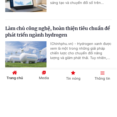
sáng tạo và chuyển đổi số trên...
Làm chủ công nghệ, hoàn thiện tiêu chuẩn để
phát triển ngành hydrogen
(Chinhphu.vn) - Hydrogen xanh được
xem là một trong những giải pháp
chiến lược cho chuyển đổi năng
lượng và giảm phát thải. Tuy nhiên,...
Trang chủ
Media
Tin nóng
Thông tin
Nghiên cứu, triển khai thí điểm hộ chiếu số
sản phẩm, tăng minh bạch thông tin hàng hóa
Cổng TTĐT Chính phủ
English
中文
(Chinhphu.vn) - Ủy ban Tiêu chuẩn
Đo lường Chất lượng Quốc gia (Bộ
KH&CN) sẽ nghiên cứu, triển khai thí
điểm hộ chiếu số sản phẩm và nhãn...