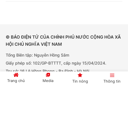
© BÁO ĐIỆN TỬ CỦA CHÍNH PHỦ NƯỚC CỘNG HÒA XÃ
HỘI CHỦ NGHĨA VIỆT NAM
Tổng Biên tập: Nguyễn Hồng Sâm
Giấy phép số: 102/GP-BTTTT, cấp ngày 15/04/2024.
Trụ sở: 16 Lê Hồng Phong - Ba Đình - Hà Nội.
Điện thoại: Văn phòng: 080.43162; Fax: 080.48924
Trang chủ
Media
Tin nóng
Thông tin
Email: thongtinchinhphu@chinhphu.vn.
Bản quyền thuộc Báo Điện tử Chính phủ - Cục Thông tin và
Cổng TTĐT Chính phủ
English
中文
Truyền thông Chính phủ.
Tải ứng dụng:
BÁO ĐIỆN TỬ CHÍNH PHỦ