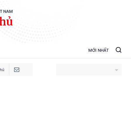
ỆT NAM
phủ
MỚI NHẤT
phủ
An Giang
Bắc Ninh
Cao Bằng