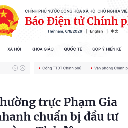
CHÍNH PHỦ NƯỚC CỘNG HÒA XÃ HỘI CHỦ NGHĨA VI
Báo Điện tử Chính 
Thứ năm, 6/8/2026
English
中文
Chiến dịch 500 ngày đêm tìm kiếm, quy tập và xác định danh tính hài cốt liệt sĩ
XÃ HỘI
KHOA GIÁO
QUỐC TẾ
GÓP Ý HIẾN KẾ
Bảo vệ nền tảng tư tưởng của Đảng trong kỷ nguyên phát triển mới
Cổng TTĐT Chính phủ
Văn phòng Chính 
Chiến dịch 500 ngày đêm tìm kiếm, quy tập và xác định danh tính hài cốt liệt sĩ
hường trực Phạm Gia
nhanh chuẩn bị đầu tư