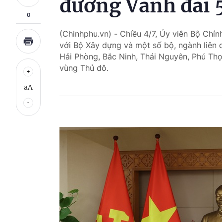
đường Vành đai 
0
(Chinhphu.vn) - Chiều 4/7, Ủy viên Bộ Chí
với Bộ Xây dựng và một số bộ, ngành liên q
Hải Phòng, Bắc Ninh, Thái Nguyên, Phú Thọ
vùng Thủ đô.
aA