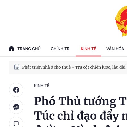
Phát triển kinh tế nhà nước trong kỷ nguyên mới
100 ngày xử lý các điểm nghẽn về chuyển đổi số
TRANG CHỦ
CHÍNH TRỊ
KINH TẾ
VĂN HÓA
Phát triển nhà ở cho thuê - Trụ cột chiến lược, lâu dài
Phát triển kinh tế nhà nước trong kỷ nguyên mới
KINH TẾ
Phó Thủ tướng T
Túc chỉ đạo đẩy 