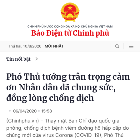
CHÍNH PHỦ NƯỚC CỘNG HÒA XÃ HỘI CHỦ NGHĨA VIỆT NAM
Báo Điện tử Chính phủ
Thứ hai,
10/8/2026
MỚI NHẤT
Tin nổi bật
Phó Thủ tướng trân trọng cảm
ơn Nhân dân đã chung sức,
đồng lòng chống dịch
06/04/2020
15:58
(Chinhphu.vn) – Thay mặt Ban Chỉ đạo quốc gia
phòng, chống dịch bệnh viêm đường hô hấp cấp do
chủng mới của virus Corona (COVID-19), Phó Thủ