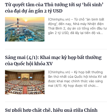
Từ quyết tâm của Thủ tướng tới sự ‘hồi sinh’
của đại dự án gần 2 tỷ USD
(Chinhphu.vn) – Từ chỗ “án binh bất
động”, đến nay, Nhà máy Nhiệt điện
Thái Bình 2, dự án có tổng vốn đầu tư
gần 2 tỷ USD, đã lấy lại tiến độ và...
Sáng mai (4/1): Khai mạc kỳ họp bất thường
của Quốc hội khóa XV
(Chinhphu.vn) – Kỳ họp bất thường
lần thứ nhất của Quốc hội khóa XV sẽ
được khai mạc chính thức vào sáng
mai (4/1). Kỳ họp được tổ chức...
Sự phối hợp chặt chẽ, hiệu quả giữa Chính