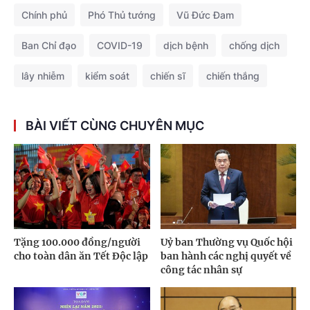
Chính phủ
Phó Thủ tướng
Vũ Đức Đam
Ban Chỉ đạo
COVID-19
dịch bệnh
chống dịch
lây nhiễm
kiểm soát
chiến sĩ
chiến thắng
BÀI VIẾT CÙNG CHUYÊN MỤC
Tặng 100.000 đồng/người
Uỷ ban Thường vụ Quốc hội
cho toàn dân ăn Tết Độc lập
ban hành các nghị quyết về
công tác nhân sự