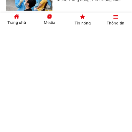
Trang chủ
Media
Tin nóng
Thông tin
VỤ VIỆT Á: Khởi tố thêm nhiều cán bộ thuộc
Bộ Y tế, Bộ KHCN và Giám đốc CDC 2 tỉnh
Cổng TTĐT Chính phủ
English
中文
(Chinhphu.vn) - Ngày 31/12, Cơ quan
Cảnh sát điều tra Bộ Công an đã ra
Quyết định bổ sung Quyết định khởi
tố vụ án về các tội Đưa hối lộ, Nhận...
Chuyên mục
Sứ mệnh quan trọng, cao cả của báo chí đòi
CHÍNH TRỊ
KINH TẾ
hỏi tổ chức Hội thật sự vững mạnh
VĂN HÓA
XÃ HỘI
(Chinhphu.vn) - "Trong những thành
tích lớn lao của báo chí cách mạng
KHOA GIÁO
QUỐC TẾ
đóng góp cho sự nghiệp xây dựng và
bảo vệ Tổ quốc những năm qua, có...
GÓP Ý HIẾN KẾ