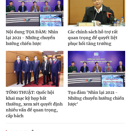
Nội dung TỌA ĐÀM: Nhìn
Các chính sách hỗ trợ rất
lại 2021 - Những chuyển
quan trọng để quyết liệt
hướng chiến lược
phục hồi tăng trưởng
TỔNG THUẬT: Quốc hội
Tọa đàm 'Nhìn lại 2021 -
khai mạc kỳ họp bất
Những chuyển hướng chiến
thường, xem xét quyết định
lược'
nhiều vấn đề quan trọng,
cấp bách