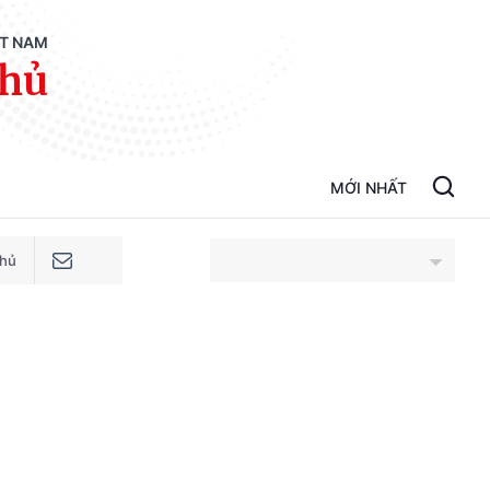
ỆT NAM
phủ
MỚI NHẤT
phủ
An Giang
Bắc Ninh
Cao Bằng