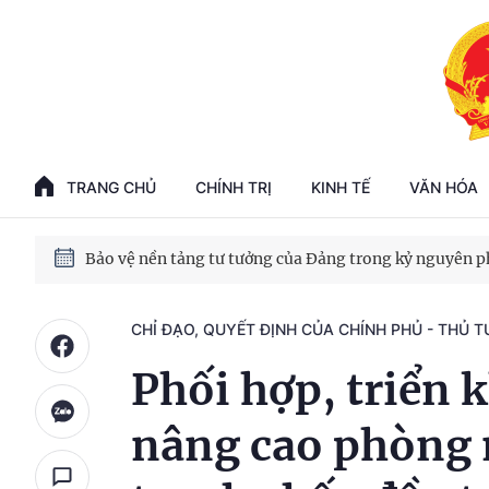
Phát triển kinh tế nhà nước trong kỷ nguyên mới
100 ngày xử lý các điểm nghẽn về chuyển đổi số
TRANG CHỦ
CHÍNH TRỊ
KINH TẾ
VĂN HÓA
Phát triển nhà ở cho thuê - Trụ cột chiến lược, lâu dài
Phát triển kinh tế nhà nước trong kỷ nguyên mới
CHỈ ĐẠO, QUYẾT ĐỊNH CỦA CHÍNH PHỦ - THỦ 
Phối hợp, triển k
nâng cao phòng n