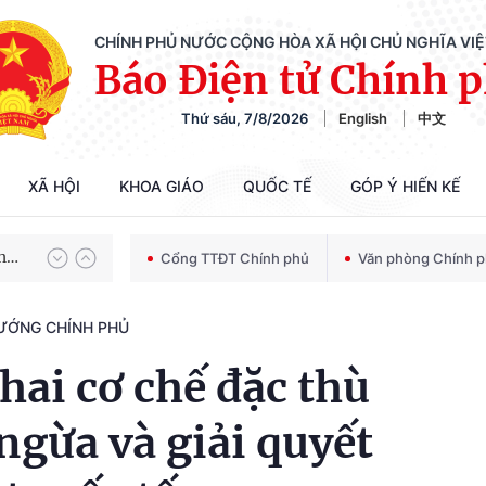
CHÍNH PHỦ NƯỚC CỘNG HÒA XÃ HỘI CHỦ NGHĨA VI
Báo Điện tử Chính 
Thứ sáu, 7/8/2026
English
中文
Chiến dịch 500 ngày đêm tìm kiếm, quy tập và xác định danh tính hài cốt liệt sĩ
XÃ HỘI
KHOA GIÁO
QUỐC TẾ
GÓP Ý HIẾN KẾ
Bảo vệ nền tảng tư tưởng của Đảng trong kỷ nguyên phát triển mới
Cổng TTĐT Chính phủ
Văn phòng Chính 
TƯỚNG CHÍNH PHỦ
Chiến dịch 500 ngày đêm tìm kiếm, quy tập và xác định danh tính hài cốt liệt sĩ
hai cơ chế đặc thù
gừa và giải quyết