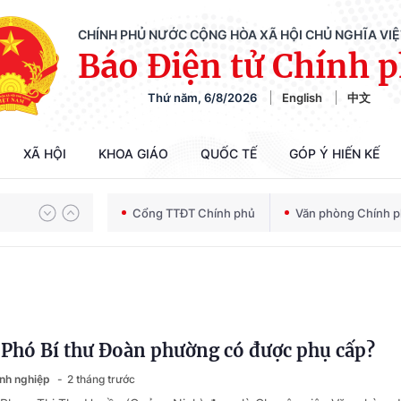
CHÍNH PHỦ NƯỚC CỘNG HÒA XÃ HỘI CHỦ NGHĨA VI
Báo Điện tử Chính 
Thứ năm, 6/8/2026
English
中文
Chiến dịch 500 ngày đêm tìm kiếm, quy tập và xác định danh tính hài cốt liệt sĩ
XÃ HỘI
KHOA GIÁO
QUỐC TẾ
GÓP Ý HIẾN KẾ
Bảo vệ nền tảng tư tưởng của Đảng trong kỷ nguyên phát triển mới
Cổng TTĐT Chính phủ
Văn phòng Chính 
Chiến dịch 500 ngày đêm tìm kiếm, quy tập và xác định danh tính hài cốt liệt sĩ
Phó Bí thư Đoàn phường có được phụ cấp?
anh nghiệp
2 tháng trước