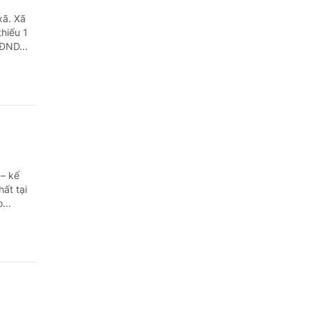
xã. Xã
hiếu 1
ĐND...
 – kế
ất tại
...