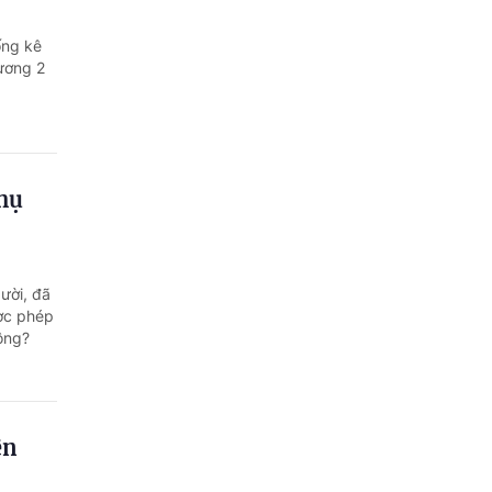
ống kê
ương 2
phụ
ười, đã
ược phép
ông?
ên