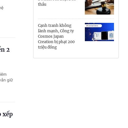
thầu
Hưng Yên
hệ
Hải Phòng
Cạnh tranh không
lành mạnh, Công ty
Khánh Hòa
Cosmos Japan
Creation bị phạt 200
Lai Châu
triệu đồng
ền 2
Lào Cai
Lâm Đồng
kiêm
vẫn giữ
Lạng Sơn
Nghệ An
Ninh Bình
p xếp
Phú Thọ