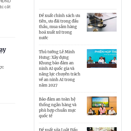
Cà Mau
g HĐND
bị cắt
Cần Thơ
Đề xuất chính sách ưu
tiên, ưu đãi trong đấu
Điện Biên
thầu, mua sắm hàng
hoá xuất xứ trong
Đà Nẵng
nước
ạy
Đắk Lắk
Thủ tướng Lê Minh
Hưng: Xây dựng
Đồng Nai
Khung bảo đảm an
ợc
ninh AI quốc gia và
năng lực chuyên trách
Đồng Tháp
về an ninh AI trong
năm 2027
Gia Lai
Bảo đảm an toàn hệ
Hà Nội
thống ngân hàng và
phù hợp chuẩn mực
Hồ Chí Minh
quốc tế
Hà Tĩnh
Đề xuất sửa Luật Đấu