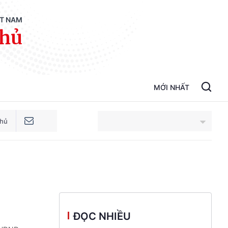
ỆT NAM
phủ
MỚI NHẤT
phủ
An Giang
Bắc Ninh
Cao Bằng
ĐỌC NHIỀU