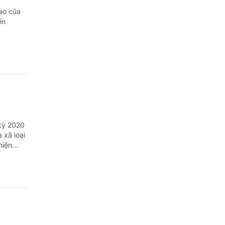
ao của
ến
kỳ 2020
 xã loại
iện...