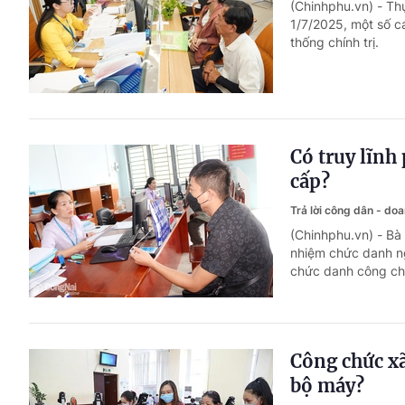
(Chinhphu.vn) - Th
1/7/2025, một số cá
thống chính trị.
Có truy lĩnh
cấp?
Trả lời công dân - do
(Chinhphu.vn) - Bà
nhiệm chức danh ng
chức danh công ch
Công chức xã
bộ máy?