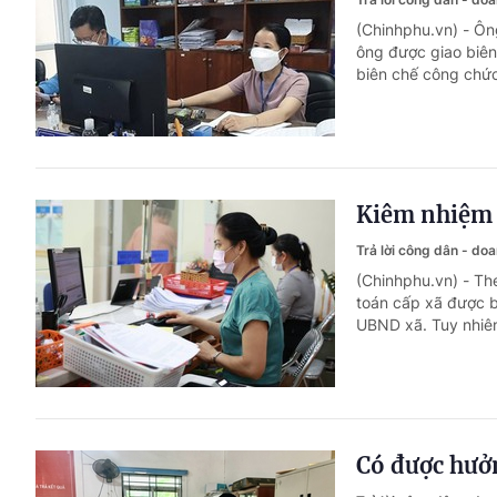
(Chinhphu.vn) - Ôn
ông được giao biên
biên chế công chứ
Kiêm nhiệm 
Trả lời công dân - do
(Chinhphu.vn) - The
toán cấp xã được b
UBND xã. Tuy nhiên
Có được hưở