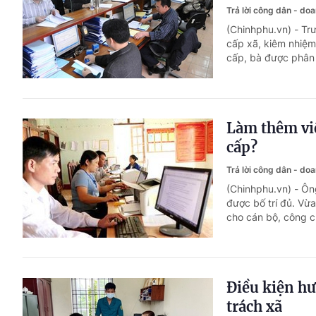
Trả lời công dân - do
(Chinhphu.vn) - Tr
cấp xã, kiêm nhiệm
cấp, bà được phân 
Làm thêm việ
cấp?
Trả lời công dân - do
(Chinhphu.vn) - Ông
được bố trí đủ. Vừ
cho cán bộ, công 
Điều kiện h
trách xã