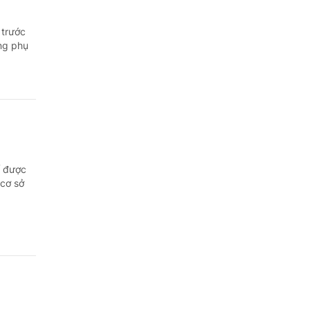
 trước
ng phụ
ế được
cơ sở