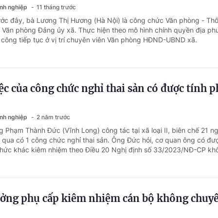
anh nghiệp
11 tháng trước
ước đây, bà Lương Thị Hương (Hà Nội) là công chức Văn phòng - Th
 Văn phòng Đảng ủy xã. Thực hiện theo mô hình chính quyền địa ph
công tiếp tục ở vị trí chuyên viên Văn phòng HĐND-UBND xã.
c của công chức nghỉ thai sản có được tính 
anh nghiệp
2 năm trước
 Phạm Thành Đức (Vĩnh Long) công tác tại xã loại II, biên chế 21 ng
a qua có 1 công chức nghỉ thai sản. Ông Đức hỏi, cơ quan ông có đ
chức khác kiêm nhiệm theo Điều 20 Nghị định số 33/2023/NĐ-CP kh
ưởng phụ cấp kiêm nhiệm cán bộ không chuy