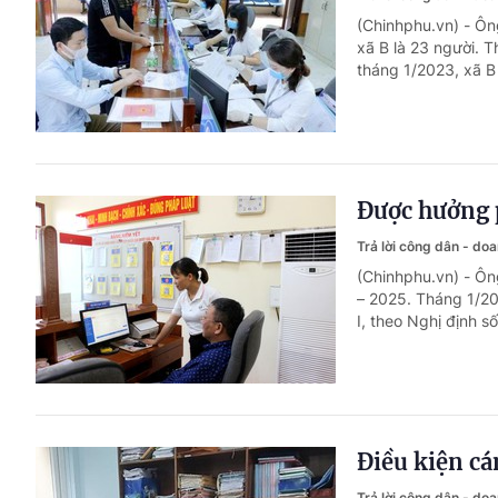
(Chinhphu.vn) - Ôn
xã B là 23 người. 
tháng 1/2023, xã B
Được hưởng 
Trả lời công dân - do
(Chinhphu.vn) - Ôn
– 2025. Tháng 1/20
I, theo Nghị định 
Điều kiện c
Trả lời công dân - do