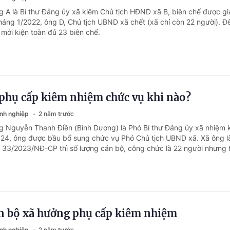
g A là Bí thư Đảng ủy xã kiêm Chủ tịch HĐND xã B, biên chế được gi
Tháng 1/2022, ông D, Chủ tịch UBND xã chết (xã chỉ còn 22 người). Đ
 mới kiện toàn đủ 23 biên chế.
phụ cấp kiêm nhiệm chức vụ khi nào?
anh nghiệp
2 năm trước
g Nguyễn Thanh Điền (Bình Dương) là Phó Bí thư Đảng ủy xã nhiệm 
24, ông được bầu bổ sung chức vụ Phó Chủ tịch UBND xã. Xã ông là
số 33/2023/NĐ-CP thì số lượng cán bộ, công chức là 22 người nhưng h
án bộ xã hưởng phụ cấp kiêm nhiệm
anh nghiệp
2 năm trước