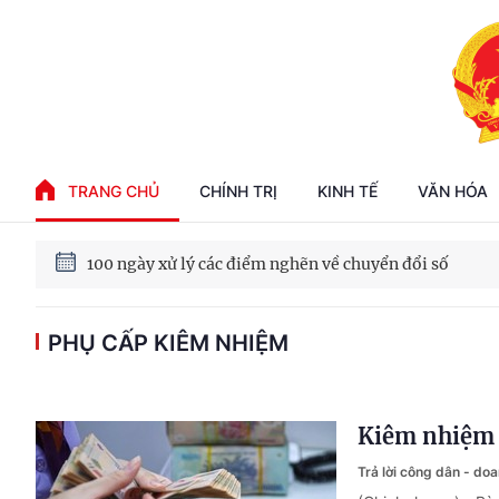
Phát triển kinh tế nhà nước trong kỷ nguyên mới
TRANG CHỦ
CHÍNH TRỊ
KINH TẾ
VĂN HÓA
100 ngày xử lý các điểm nghẽn về chuyển đổi số
Phát triển nhà ở cho thuê - Trụ cột chiến lược, lâu dài
PHỤ CẤP KIÊM NHIỆM
Phát triển kinh tế nhà nước trong kỷ nguyên mới
Kiêm nhiệm 
Trả lời công dân - do