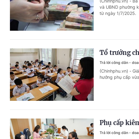
(Chinhphu.vn) - B
và UBND phường ki
từ ngày 1/7/2025.
Tổ trưởng c
Trả lời công dân - do
(Chinhphu.vn) - Gi
hưởng phụ cấp vừa 
Phụ cấp kiêm
Trả lời công dân - do