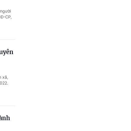
Quảng Ngãi
 người
Quảng Ninh
NĐ-CP,
Quảng Trị
Sơn La
huyên
Thanh Hóa
Thái Nguyên
 xã,
Thừa Thiên Huế
2022.
.
Tuyên Quang
Tây Ninh
Vĩnh Long
hành