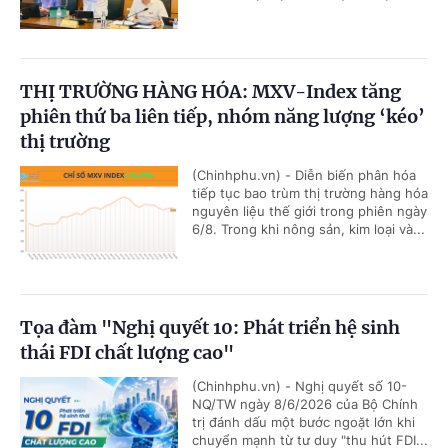
THỊ TRƯỜNG HÀNG HÓA: MXV-Index tăng
phiên thứ ba liên tiếp, nhóm năng lượng ‘kéo’
thị trường
(Chinhphu.vn) - Diễn biến phân hóa
tiếp tục bao trùm thị trường hàng hóa
nguyên liệu thế giới trong phiên ngày
6/8. Trong khi nông sản, kim loại và...
Tọa đàm "Nghị quyết 10: Phát triển hệ sinh
thái FDI chất lượng cao"
(Chinhphu.vn) - Nghị quyết số 10-
NQ/TW ngày 8/6/2026 của Bộ Chính
trị đánh dấu một bước ngoặt lớn khi
chuyển mạnh từ tư duy "thu hút FDI...