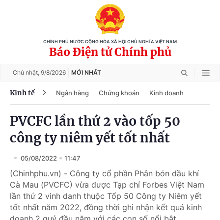
CHÍNH PHỦ NƯỚC CỘNG HÒA XÃ HỘI CHỦ NGHĨA VIỆT NAM
Báo Điện tử Chính phủ
Chủ nhật,
9/8/2026
MỚI NHẤT
Kinh tế
Ngân hàng
Chứng khoán
Kinh doanh
PVCFC lần thứ 2 vào tốp 50
công ty niêm yết tốt nhất
05/08/2022
11:47
(Chinhphu.vn) - Công ty cổ phần Phân bón dầu khí
Cà Mau (PVCFC) vừa được Tạp chí Forbes Việt Nam
lần thứ 2 vinh danh thuộc Tốp 50 Công ty Niêm yết
tốt nhất năm 2022, đồng thời ghi nhận kết quả kinh
doanh 2 quý đầu năm với các con số nổi bật.