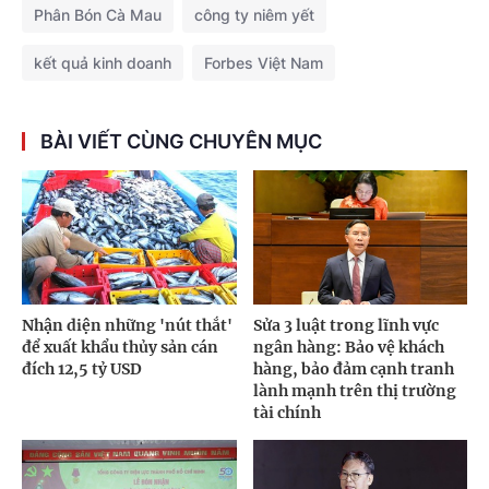
Phân Bón Cà Mau
công ty niêm yết
kết quả kinh doanh
Forbes Việt Nam
BÀI VIẾT CÙNG CHUYÊN MỤC
Nhận diện những 'nút thắt'
Sửa 3 luật trong lĩnh vực
để xuất khẩu thủy sản cán
ngân hàng: Bảo vệ khách
đích 12,5 tỷ USD
hàng, bảo đảm cạnh tranh
lành mạnh trên thị trường
tài chính