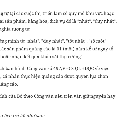
g tự tại các cuộc thi, triển lãm có quy mô khu vực hoặc
 sản phẩm, hàng hóa, dịch vụ đó là "nhất", "duy nhất",
nghĩa tương tự.
chứng minh từ "nhất", "duy nhất", "tốt nhất", "số một"
 các sản phẩm quảng cáo là 01 (một) năm kể từ ngày tổ
hoặc nhận kết quả khảo sát thị trường".
lịch ban hành Công văn số 497/VHCS-QLHĐQC về việc
ức, cá nhân thực hiện quảng cáo được quyền lựa chọn
quảng cáo.
hỉnh của Bộ theo Công văn nêu trên vẫn giữ nguyên hay
 lịch trả lời như sau: