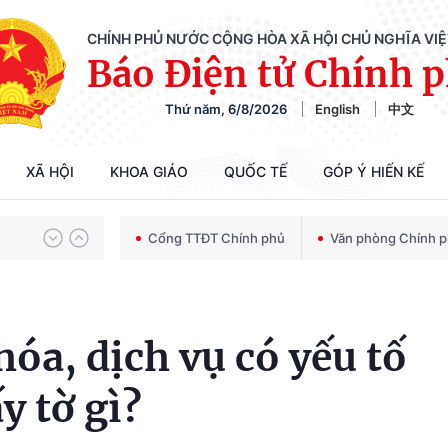
CHÍNH PHỦ NƯỚC CỘNG HÒA XÃ HỘI CHỦ NGHĨA VI
Báo Điện tử Chính 
Chiến dịch 500 ngày đêm tìm kiếm, quy tập và xác định danh tính hài cốt liệt sĩ
Thứ năm, 6/8/2026
English
中文
Bảo vệ nền tảng tư tưởng của Đảng trong kỷ nguyên phát triển mới
XÃ HỘI
KHOA GIÁO
QUỐC TẾ
GÓP Ý HIẾN KẾ
Cổng TTĐT Chính phủ
Văn phòng Chính 
Chiến dịch 500 ngày đêm tìm kiếm, quy tập và xác định danh tính hài cốt liệt sĩ
óa, dịch vụ có yếu tố
y tờ gì?