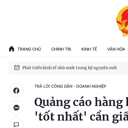
Phát triển kinh tế nhà nước trong kỷ nguyên mới
100 ngày xử lý các điểm nghẽn về chuyển đổi số
TRANG CHỦ
CHÍNH TRỊ
KINH TẾ
VĂN HÓA
Phát triển nhà ở cho thuê - Trụ cột chiến lược, lâu dài
Phát triển kinh tế nhà nước trong kỷ nguyên mới
TRẢ LỜI CÔNG DÂN - DOANH NGHIỆP
Quảng cáo hàng h
'tốt nhất' cần giấ