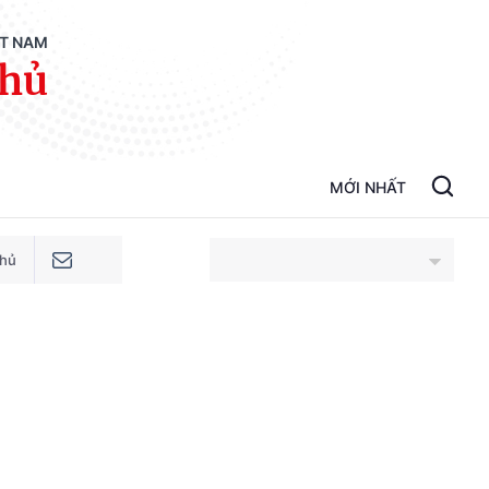
ỆT NAM
phủ
MỚI NHẤT
phủ
An Giang
Bắc Ninh
Cao Bằng