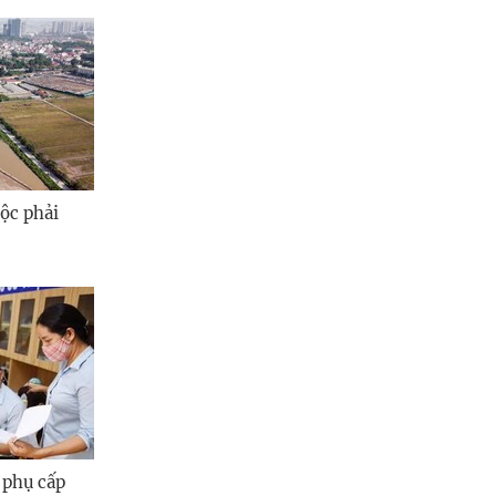
ộc phải
 phụ cấp