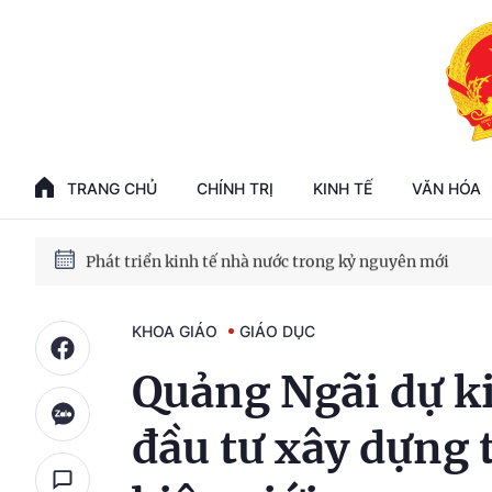
Phát triển kinh tế nhà nước trong kỷ nguyên mới
100 ngày xử lý các điểm nghẽn về chuyển đổi số
TRANG CHỦ
CHÍNH TRỊ
KINH TẾ
VĂN HÓA
Phát triển nhà ở cho thuê - Trụ cột chiến lược, lâu dài
Phát triển kinh tế nhà nước trong kỷ nguyên mới
KHOA GIÁO
GIÁO DỤC
Quảng Ngãi dự ki
đầu tư xây dựng 