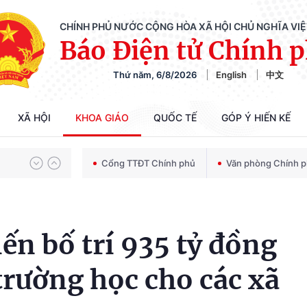
CHÍNH PHỦ NƯỚC CỘNG HÒA XÃ HỘI CHỦ NGHĨA VI
Báo Điện tử Chính 
Chiến dịch 500 ngày đêm tìm kiếm, quy tập và xác định danh tính hài cốt liệt sĩ
Thứ năm, 6/8/2026
English
中文
Bảo vệ nền tảng tư tưởng của Đảng trong kỷ nguyên phát triển mới
XÃ HỘI
KHOA GIÁO
QUỐC TẾ
GÓP Ý HIẾN KẾ
Cổng TTĐT Chính phủ
Văn phòng Chính 
Chiến dịch 500 ngày đêm tìm kiếm, quy tập và xác định danh tính hài cốt liệt sĩ
ến bố trí 935 tỷ đồng
trường học cho các xã