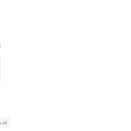
n
ẽ
g
u số