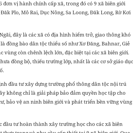
 đơn vị hành chính cấp xã, trong đó có 9 xã biên giới
 Đăk Plo, Mô Rai, Dục Nông, Sa Loong, Đăk Long, Rờ Kơi
gãi, đây là các xã có địa hình hiểm trở, giao thông khó
 là đồng bào dân tộc thiểu số như Xơ Đăng, Bahnar, Giẻ
c vùng còn chênh lệch lớn, đặc biệt tại các xã biên giới.
chưa đồng bộ, thiếu trường lớp, nhất là các cơ sở giáo dụ
ố.
ịnh đầu tư xây dựng trường phổ thông dân tộc nội trú
. Đây không chỉ là giải pháp bảo đảm quyền học tập cho
ư, bảo vệ an ninh biên giới và phát triển bền vững vùng
ệc đầu tư hoàn thành xây trường học cho các xã biên
t thực trạng và nhu cầu cấp thiết tại 9 xã biên giới. Qua