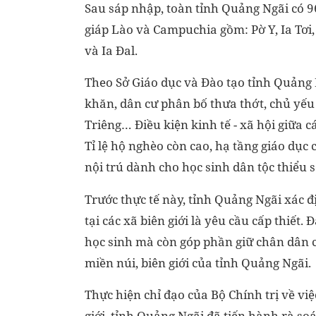
Sau sáp nhập, toàn tỉnh Quảng Ngãi có 96
giáp Lào và Campuchia gồm: Pờ Y, Ia Tơi,
và Ia Đal.
Theo Sở Giáo dục và Đào tạo tỉnh Quảng N
khăn, dân cư phân bố thưa thớt, chủ yếu
Triêng… Điều kiện kinh tế - xã hội giữa cá
Tỉ lệ hộ nghèo còn cao, hạ tầng giáo dục 
nội trú dành cho học sinh dân tộc thiểu s
Trước thực tế này, tỉnh Quảng Ngãi xác đ
tại các xã biên giới là yêu cầu cấp thiết
học sinh mà còn góp phần giữ chân dân c
miền núi, biên giới của tỉnh Quảng Ngãi.
Thực hiện chỉ đạo của Bộ Chính trị về vi
giới, tỉnh Quảng Ngãi đã tiến hành rà soá