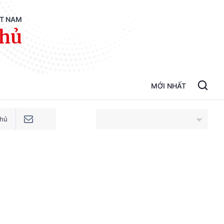
ỆT NAM
phủ
MỚI NHẤT
phủ
An Giang
Bắc Ninh
Cao Bằng