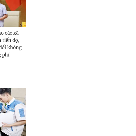
o các xã
 tiến độ,
 đối không
g phí