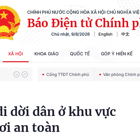
CHÍNH PHỦ NƯỚC CỘNG HÒA XÃ HỘI CHỦ NGHĨA VI
Báo Điện tử Chính 
Chiến dịch 500 ngày đêm tìm kiếm, quy tập và xác định danh tính hài cốt liệt sĩ
Chủ nhật, 9/8/2026
English
中文
Bảo vệ nền tảng tư tưởng của Đảng trong kỷ nguyên phát triển mới
XÃ HỘI
KHOA GIÁO
QUỐC TẾ
GÓP Ý HIẾN KẾ
Cổng TTĐT Chính phủ
Văn phòng Chính 
Chiến dịch 500 ngày đêm tìm kiếm, quy tập và xác định danh tính hài cốt liệt sĩ
i dời dân ở khu vực
ơi an toàn