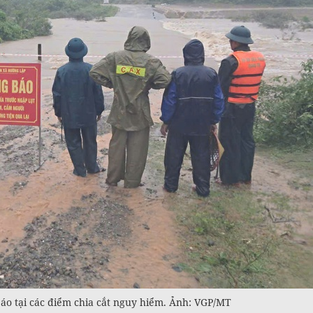
báo tại các điểm chia cắt nguy hiểm. Ảnh: VGP/MT