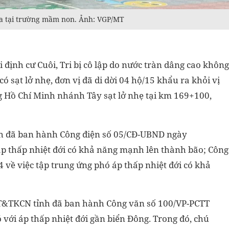
a tại trường mầm non. Ảnh: VGP/MT
ái định cư Cuôi, Tri bị cô lập do nước tràn dâng cao không
có sạt lở nhẹ, đơn vị đã di dời 04 hộ/15 khẩu ra khỏi vị
ờng Hồ Chí Minh nhánh Tây sạt lở nhẹ tại km 169+100,
ỉnh đã ban hành Công điện số 05/CĐ-UBND ngày
áp thấp nhiệt đới có khả năng mạnh lên thành bão; Công
về việc tập trung ứng phó áp thấp nhiệt đới có khả
T&TKCN tỉnh đã ban hành Công văn số 100/VP-PCTT
với áp thấp nhiệt đới gần biển Đông. Trong đó, chú