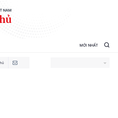
ỆT NAM
phủ
MỚI NHẤT
phủ
An Giang
Bắc Ninh
Cao Bằng