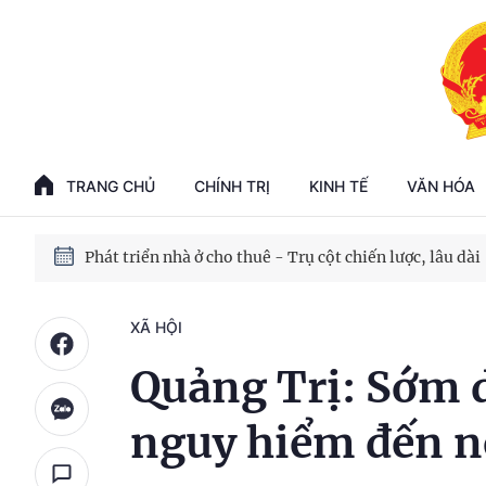
Phát triển kinh tế nhà nước trong kỷ nguyên mới
100 ngày xử lý các điểm nghẽn về chuyển đổi số
TRANG CHỦ
CHÍNH TRỊ
KINH TẾ
VĂN HÓA
Phát triển nhà ở cho thuê - Trụ cột chiến lược, lâu dài
Phát triển kinh tế nhà nước trong kỷ nguyên mới
XÃ HỘI
Quảng Trị: Sớm d
nguy hiểm đến n