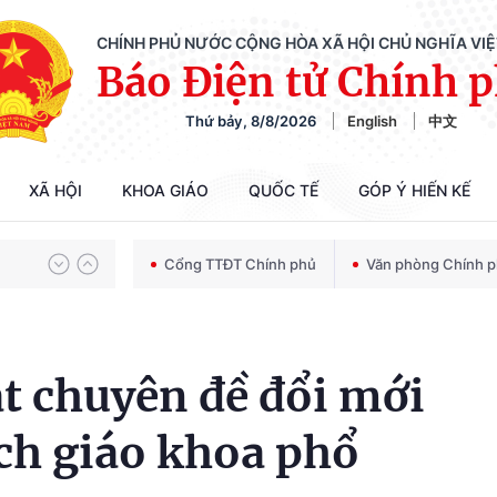
CHÍNH PHỦ NƯỚC CỘNG HÒA XÃ HỘI CHỦ NGHĨA VI
Báo Điện tử Chính 
Thứ bảy, 8/8/2026
English
中文
Chiến dịch 500 ngày đêm tìm kiếm, quy tập và xác định danh tính hài cốt liệt sĩ
XÃ HỘI
KHOA GIÁO
QUỐC TẾ
GÓP Ý HIẾN KẾ
Bảo vệ nền tảng tư tưởng của Đảng trong kỷ nguyên phát triển mới
Cổng TTĐT Chính phủ
Văn phòng Chính 
Chiến dịch 500 ngày đêm tìm kiếm, quy tập và xác định danh tính hài cốt liệt sĩ
t chuyên đề đổi mới
ch giáo khoa phổ