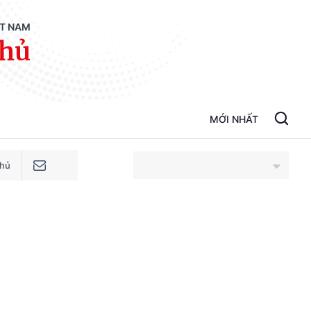
ỆT NAM
phủ
MỚI NHẤT
phủ
An Giang
Bắc Ninh
Cao Bằng