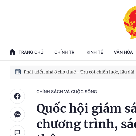
Phát triển kinh tế nhà nước trong kỷ nguyên mới
100 ngày xử lý các điểm nghẽn về chuyển đổi số
TRANG CHỦ
CHÍNH TRỊ
KINH TẾ
VĂN HÓA
Phát triển nhà ở cho thuê - Trụ cột chiến lược, lâu dài
Phát triển kinh tế nhà nước trong kỷ nguyên mới
CHÍNH SÁCH VÀ CUỘC SỐNG
Quốc hội giám sá
chương trình, sá