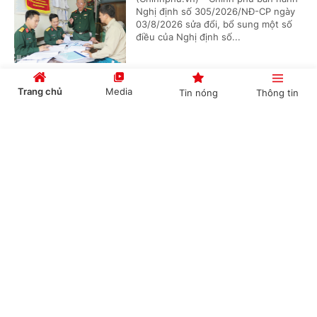
Nghị định số 305/2026/NĐ-CP ngày
03/8/2026 sửa đổi, bổ sung một số
điều của Nghị định số...
Trang chủ
Media
Tin nóng
Thông tin
Chức năng, nhiệm vụ, cơ cấu tổ chức mới của
Bộ Ngoại giao
Cổng TTĐT Chính phủ
English
中文
(Chinhphu.vn) - Chính phủ ban hành
Nghị định số 306/2026/NĐ-CP quy
định chức năng, nhiệm vụ, quyền hạn
và cơ cấu tổ chức của Bộ Ngoại giao.
Chuyên mục
Bổ nhiệm 2 Thứ trưởng Bộ Ngoại giao
CHÍNH TRỊ
KINH TẾ
(Chinhphu.vn) - Thủ tướng Chính phủ
VĂN HÓA
XÃ HỘI
Lê Minh Hưng đã ký các Quyết định
về việc điều động, bổ nhiệm giữ chức