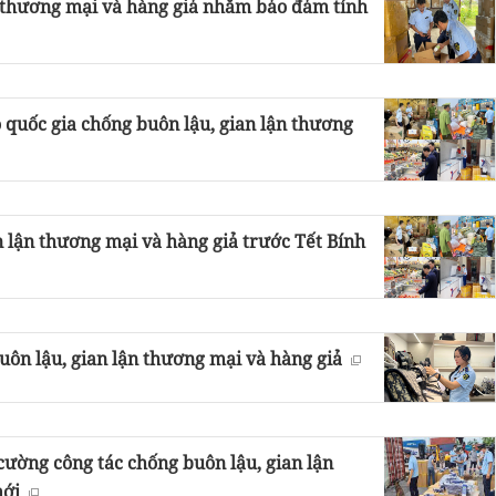
n thương mại và hàng giả nhằm bảo đảm tính
 quốc gia chống buôn lậu, gian lận thương
 lận thương mại và hàng giả trước Tết Bính
ôn lậu, gian lận thương mại và hàng giả
cường công tác chống buôn lậu, gian lận
mới