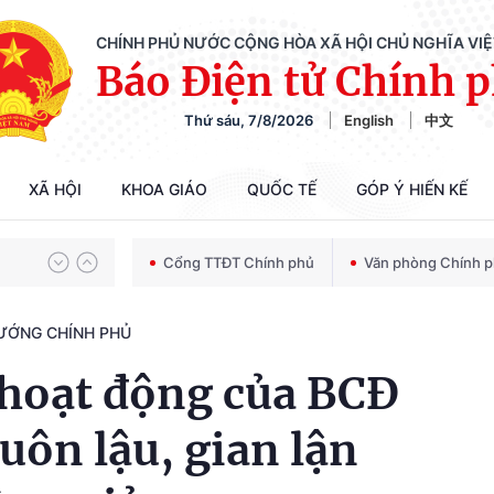
CHÍNH PHỦ NƯỚC CỘNG HÒA XÃ HỘI CHỦ NGHĨA VI
Báo Điện tử Chính 
Thứ sáu, 7/8/2026
English
中文
Chiến dịch 500 ngày đêm tìm kiếm, quy tập và xác định danh tính hài cốt liệt sĩ
XÃ HỘI
KHOA GIÁO
QUỐC TẾ
GÓP Ý HIẾN KẾ
Bảo vệ nền tảng tư tưởng của Đảng trong kỷ nguyên phát triển mới
Cổng TTĐT Chính phủ
Văn phòng Chính 
TƯỚNG CHÍNH PHỦ
Chiến dịch 500 ngày đêm tìm kiếm, quy tập và xác định danh tính hài cốt liệt sĩ
 hoạt động của BCĐ
uôn lậu, gian lận