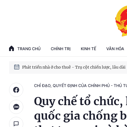
Phát triển kinh tế nhà nước trong kỷ nguyên mới
100 ngày xử lý các điểm nghẽn về chuyển đổi số
TRANG CHỦ
CHÍNH TRỊ
KINH TẾ
VĂN HÓA
Phát triển nhà ở cho thuê - Trụ cột chiến lược, lâu dài
Phát triển kinh tế nhà nước trong kỷ nguyên mới
CHỈ ĐẠO, QUYẾT ĐỊNH CỦA CHÍNH PHỦ - THỦ 
Quy chế tổ chức,
quốc gia chống b