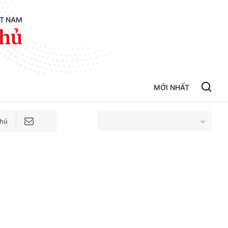
ỆT NAM
phủ
MỚI NHẤT
phủ
An Giang
Bắc Ninh
Cao Bằng