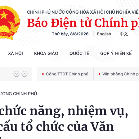
CHÍNH PHỦ NƯỚC CỘNG HÒA XÃ HỘI CHỦ NGHĨA VI
Báo Điện tử Chính 
Thứ bảy, 8/8/2026
English
中文
Chiến dịch 500 ngày đêm tìm kiếm, quy tập và xác định danh tính hài cốt liệt sĩ
XÃ HỘI
KHOA GIÁO
QUỐC TẾ
GÓP Ý HIẾN KẾ
Bảo vệ nền tảng tư tưởng của Đảng trong kỷ nguyên phát triển mới
Cổng TTĐT Chính phủ
Văn phòng Chính 
TƯỚNG CHÍNH PHỦ
Chiến dịch 500 ngày đêm tìm kiếm, quy tập và xác định danh tính hài cốt liệt sĩ
 chức năng, nhiệm vụ,
cấu tổ chức của Văn