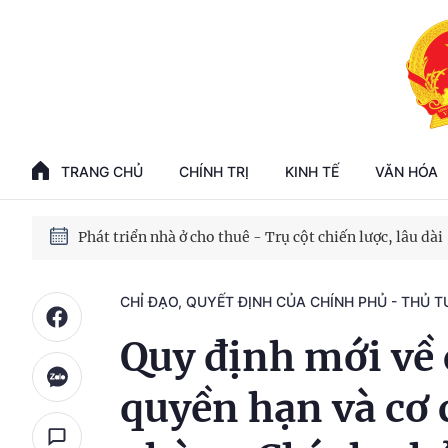
Phát triển kinh tế nhà nước trong kỷ nguyên mới
100 ngày xử lý các điểm nghẽn về chuyển đổi số
TRANG CHỦ
CHÍNH TRỊ
KINH TẾ
VĂN HÓA
Phát triển nhà ở cho thuê - Trụ cột chiến lược, lâu dài
Phát triển kinh tế nhà nước trong kỷ nguyên mới
CHỈ ĐẠO, QUYẾT ĐỊNH CỦA CHÍNH PHỦ - THỦ 
Quy định mới về
quyền hạn và cơ 