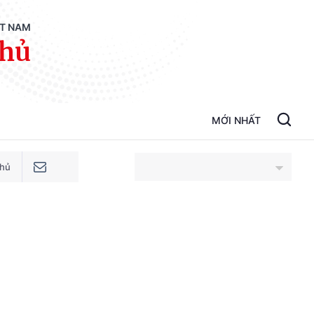
ỆT NAM
phủ
MỚI NHẤT
phủ
An Giang
Bắc Ninh
Cao Bằng