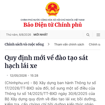
CHÍNH PHỦ NƯỚC CỘNG HÒA XÃ HỘI CHỦ NGHĨA VIỆT NAM
Báo Điện tử Chính phủ
Thứ năm,
6/8/2026
MỚI NHẤT
Chính sách và cuộc sống
Tham vấn chính sách
Chính sách
Quy định mới về đào tạo sát
hạch lái xe
12/05/2026
15:28
(Chinhphu.vn) - Bộ Xây dựng ban hành Thông tư số
17/2026/TT-BXD sửa đổi, bổ sung một số điều của
Thông tư số 14/2025/TT-BXD ngày 30/6/2025 của
Bộ Xây dựng quy định về đào tạo lái xe; bồi dưỡng,
kiểm tra, cấp chứng chỉ bồi dưỡng kiến thức pháp