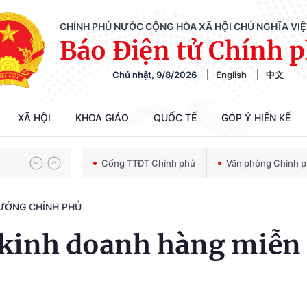
CHÍNH PHỦ NƯỚC CỘNG HÒA XÃ HỘI CHỦ NGHĨA VI
Báo Điện tử Chính 
Chủ nhật, 9/8/2026
English
中文
Chiến dịch 500 ngày đêm tìm kiếm, quy tập và xác định danh tính hài cốt liệt sĩ
XÃ HỘI
KHOA GIÁO
QUỐC TẾ
GÓP Ý HIẾN KẾ
Bảo vệ nền tảng tư tưởng của Đảng trong kỷ nguyên phát triển mới
Cổng TTĐT Chính phủ
Văn phòng Chính 
TƯỚNG CHÍNH PHỦ
Chiến dịch 500 ngày đêm tìm kiếm, quy tập và xác định danh tính hài cốt liệt sĩ
 kinh doanh hàng miễn