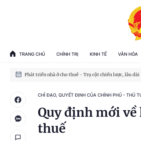
Phát triển kinh tế nhà nước trong kỷ nguyên mới
100 ngày xử lý các điểm nghẽn về chuyển đổi số
TRANG CHỦ
CHÍNH TRỊ
KINH TẾ
VĂN HÓA
Phát triển nhà ở cho thuê - Trụ cột chiến lược, lâu dài
Phát triển kinh tế nhà nước trong kỷ nguyên mới
CHỈ ĐẠO, QUYẾT ĐỊNH CỦA CHÍNH PHỦ - THỦ 
Quy định mới về
thuế