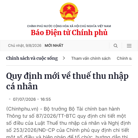
CHÍNH PHỦ NƯỚC CỘNG HÒA XÃ HỘI CHỦ NGHĨA VIỆT NAM
Báo Điện tử Chính phủ
Chủ nhật,
9/8/2026
MỚI NHẤT
Chính sách và cuộc sống
Tham vấn chính sách
Chính sách
Quy định mới về thuế thu nhập
cá nhân
07/07/2026
16:55
(Chinhphu.vn) - Bộ trưởng Bộ Tài chính ban hành
Thông tư số 87/2026/TT-BTC quy định chi tiết một
số điều của Luật Thuế thu nhập cá nhân và Nghị định
số 253/2026/NĐ-CP của Chính phủ quy định chi tiết
một số điều và biện pháp để tổ chức, hướng dẫn thi