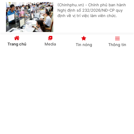
(Chinhphu.vn) - Chính phủ ban hành
Nghị định số 232/2026/NĐ-CP quy
định về vị trí việc làm viên chức.
Trang chủ
Media
Tin nóng
Thông tin
Quy hoạch kho số viễn thông và tài nguyên
Internet
Cổng TTĐT Chính phủ
English
中文
(Chinhphu.vn) - Bộ trưởng Bộ Khoa
học và Công nghệ ban hành Thông
tư 34/2026/TT-BKHCN quy định về
nội dung, trình tự phê duyệt quy...
Chuyên mục
Quy định mới về quản lý an toàn hàng không
CHÍNH TRỊ
KINH TẾ
(Chinhphu.vn) - Ngày 22/6/2026,
VĂN HÓA
XÃ HỘI
Chính phủ ban hành Nghị định số