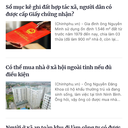
Sổ mục kê ghi đất hợp tác xã, người dân có
được cấp Giấy chứng nhận?
(Chinhphu.vn) - Gia đình ông Nguyễn
Minh sử dụng ổn định 1.546 m² đất từ
trước năm 1979 đến nay, chia làm 03
thửa (đã làm 900 m² nhà ở, còn lại...
Có thể mua nhà ở xã hội ngoài tỉnh nếu đủ
điều kiện
(Chinhphu.vn) - Ông Nguyễn Đăng
Khoa có hộ khẩu thường trú và đang
sinh sống, làm việc tại tỉnh Ninh Bình.
Ông hỏi, vậy ông có được mua nhà...
Người ở xã an toàn khu đi làm công ty có được