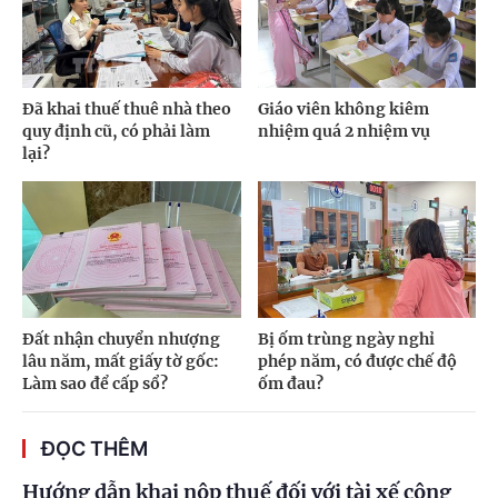
Đã khai thuế thuê nhà theo
Giáo viên không kiêm
quy định cũ, có phải làm
nhiệm quá 2 nhiệm vụ
lại?
Đất nhận chuyển nhượng
Bị ốm trùng ngày nghỉ
lâu năm, mất giấy tờ gốc:
phép năm, có được chế độ
Làm sao để cấp sổ?
ốm đau?
ĐỌC THÊM
Hướng dẫn khai nộp thuế đối với tài xế công