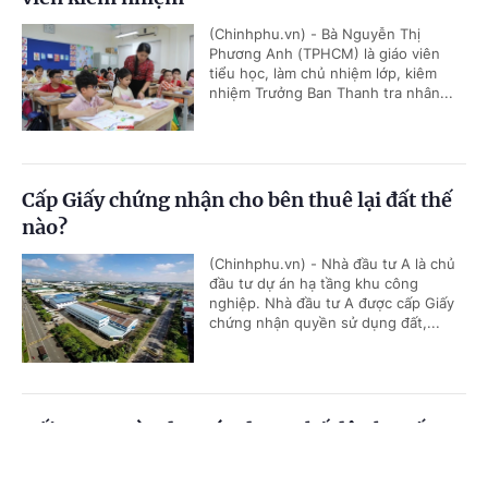
(Chinhphu.vn) - Bà Nguyễn Thị
Phương Anh (TPHCM) là giáo viên
tiểu học, làm chủ nhiệm lớp, kiêm
nhiệm Trưởng Ban Thanh tra nhân...
Cấp Giấy chứng nhận cho bên thuê lại đất thế
nào?
(Chinhphu.vn) - Nhà đầu tư A là chủ
đầu tư dự án hạ tầng khu công
nghiệp. Nhà đầu tư A được cấp Giấy
chứng nhận quyền sử dụng đất,...
Đối tượng nào được áp dụng chế độ phụ cấp
thu hút?
Cổng TTĐT Chính phủ
English
中文