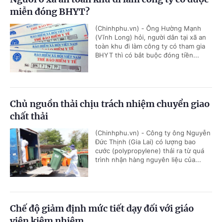
miễn đóng BHYT?
(Chinhphu.vn) - Ông Hường Mạnh
(Vĩnh Long) hỏi, người dân tại xã an
toàn khu đi làm công ty có tham gia
BHYT thì có bắt buộc đóng tiền...
Chủ nguồn thải chịu trách nhiệm chuyển giao
chất thải
(Chinhphu.vn) - Công ty ông Nguyễn
Đức Thịnh (Gia Lai) có lượng bao
cước (polypropylene) thải ra từ quá
trình nhận hàng nguyên liệu của...
Chế độ giảm định mức tiết dạy đối với giáo
viên kiêm nhiệm