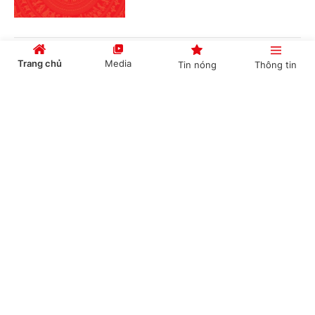
Phê duyệt Điều chỉnh Quy hoạch chung Khu
Trang chủ
Media
Tin nóng
Thông tin
kinh tế Vũng Áng, tỉnh Hà Tĩnh đến năm 2050
Cổng TTĐT Chính phủ
English
中文
(Chinhphu.vn) - Phó Thủ tướng
Thường trực Chính phủ Phạm Gia Túc
vừa ký Quyết định số 1487/QĐ-TTg
ngày 05/8/2026 phê duyệt Điều...
Chuyên mục
Phê chuẩn kết quả bầu, miễn nhiệm chức vụ
Phó Chủ tịch UBND tỉnh Cao Bằng
CHÍNH TRỊ
KINH TẾ
(Chinhphu.vn) - Thủ tướng Chính phủ
VĂN HÓA
XÃ HỘI
Lê Minh Hưng vừa ký các Quyết định
phê chuẩn kết quả bầu, miễn nhiệm
chức vụ Phó Chủ tịch UBND tỉnh...
KHOA GIÁO
QUỐC TẾ