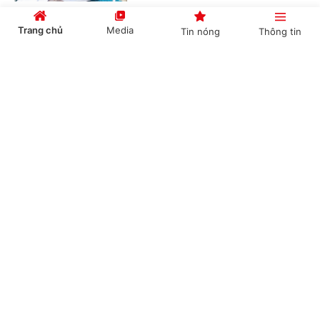
Trang chủ
Media
Tin nóng
Thông tin
Chức năng, nhiệm vụ, cơ cấu tổ chức mới của
Bộ Ngoại giao
Cổng TTĐT Chính phủ
English
中文
(Chinhphu.vn) - Chính phủ ban hành
Nghị định số 306/2026/NĐ-CP quy
định chức năng, nhiệm vụ, quyền hạn
và cơ cấu tổ chức của Bộ Ngoại giao.
Chuyên mục
Bổ nhiệm 2 Thứ trưởng Bộ Ngoại giao
CHÍNH TRỊ
KINH TẾ
(Chinhphu.vn) - Thủ tướng Chính phủ
VĂN HÓA
XÃ HỘI
Lê Minh Hưng đã ký các Quyết định
về việc điều động, bổ nhiệm giữ chức
Thứ trưởng Bộ Ngoại giao.
KHOA GIÁO
QUỐC TẾ
GÓP Ý HIẾN KẾ