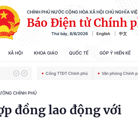
CHÍNH PHỦ NƯỚC CỘNG HÒA XÃ HỘI CHỦ NGHĨA VI
Báo Điện tử Chính 
Thứ bảy, 8/8/2026
English
中文
Chiến dịch 500 ngày đêm tìm kiếm, quy tập và xác định danh tính hài cốt liệt sĩ
XÃ HỘI
KHOA GIÁO
QUỐC TẾ
GÓP Ý HIẾN KẾ
Bảo vệ nền tảng tư tưởng của Đảng trong kỷ nguyên phát triển mới
Cổng TTĐT Chính phủ
Văn phòng Chính 
TƯỚNG CHÍNH PHỦ
Chiến dịch 500 ngày đêm tìm kiếm, quy tập và xác định danh tính hài cốt liệt sĩ
ợp đồng lao động với