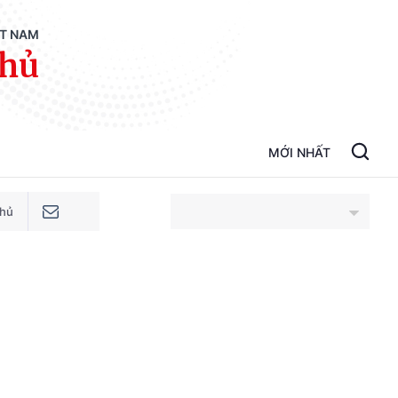
ỆT NAM
phủ
MỚI NHẤT
phủ
An Giang
Bắc Ninh
Cao Bằng