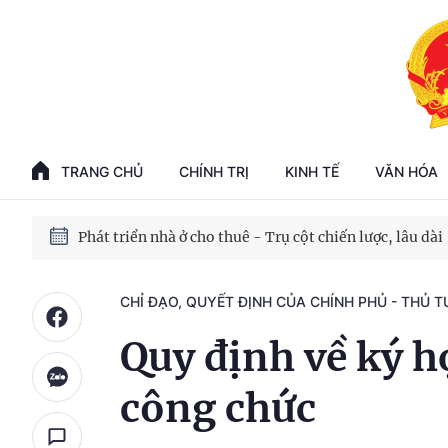
Phát triển kinh tế nhà nước trong kỷ nguyên mới
100 ngày xử lý các điểm nghẽn về chuyển đổi số
TRANG CHỦ
CHÍNH TRỊ
KINH TẾ
VĂN HÓA
Phát triển nhà ở cho thuê - Trụ cột chiến lược, lâu dài
Phát triển kinh tế nhà nước trong kỷ nguyên mới
CHỈ ĐẠO, QUYẾT ĐỊNH CỦA CHÍNH PHỦ - THỦ 
Quy định về ký h
công chức