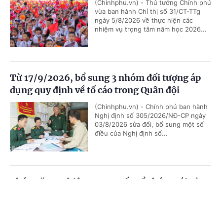
(Chinhphu.vn) - Thủ tướng Chính phủ
vừa ban hành Chỉ thị số 31/CT-TTg
ngày 5/8/2026 về thực hiện các
nhiệm vụ trọng tâm năm học 2026...
Từ 17/9/2026, bổ sung 3 nhóm đối tượng áp
dụng quy định về tố cáo trong Quân đội
(Chinhphu.vn) - Chính phủ ban hành
Nghị định số 305/2026/NĐ-CP ngày
03/8/2026 sửa đổi, bổ sung một số
điều của Nghị định số...
Chức năng, nhiệm vụ, cơ cấu tổ chức mới của
Bộ Ngoại giao
Cổng TTĐT Chính phủ
English
中文
(Chinhphu.vn) - Chính phủ ban hành
Nghị định số 306/2026/NĐ-CP quy
Trang chủ
Media